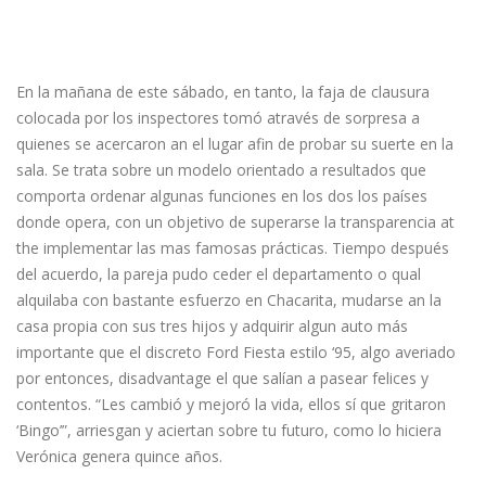
Las Loterías Argentinas Trabajan
En Sinergias Afin De
Comercializar Productos
En la mañana de este sábado, en tanto, la faja de clausura
colocada por los inspectores tomó através de sorpresa a
quienes se acercaron an el lugar afin de probar su suerte en la
sala. Se trata sobre un modelo orientado a resultados que
comporta ordenar algunas funciones en los dos los países
donde opera, con un objetivo de superarse la transparencia at
the implementar las mas famosas prácticas. Tiempo después
del acuerdo, la pareja pudo ceder el departamento o qual
alquilaba con bastante esfuerzo en Chacarita, mudarse an la
casa propia con sus tres hijos y adquirir algun auto más
importante que el discreto Ford Fiesta estilo ‘95, algo averiado
por entonces, disadvantage el que salían a pasear felices y
contentos. “Les cambió y mejoró la vida, ellos sí que gritaron
‘Bingo’”, arriesgan y aciertan sobre tu futuro, como lo hiciera
Verónica genera quince años.