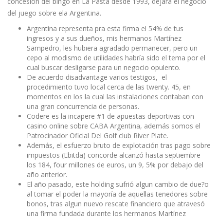
concesión del bingo en La Pasta desde 1993, dejará el negocio
del juego sobre ela Argentina.
Argentina representa pra esta firma el 54% de tus
ingresos y a sus dueños, mis hermanos Martínez
Sampedro, les hubiera agradado permanecer, pero un
cepo al modismo de utilidades habría sido el tema por el
cual buscar desligarse para un negocio opulento.
De acuerdo disadvantage varios testigos, el
procedimiento tuvo local cerca de las twenty. 45, en
momentos en los la cual las instalaciones contaban con
una gran concurrencia de personas.
Codere es la incapere #1 de apuestas deportivas con
casino online sobre CABA Argentina, además somos el
Patrocinador Oficial Del Golf club River Plate.
Además, el esfuerzo bruto de explotación tras pago sobre
impuestos (Ebitda) concorde alcanzó hasta septiembre
los 184, four millones de euros, un 9, 5% por debajo del
año anterior.
El año pasado, este holding sufrió algun cambio de due?o
al tomar el poder la mayoría de aquellas tenedores sobre
bonos, tras algun nuevo rescate financiero que atravesó
una firma fundada durante los hermanos Martínez