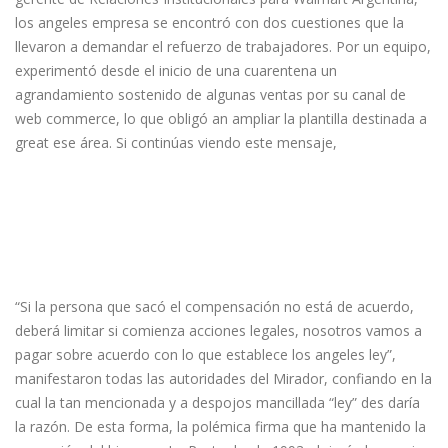
los angeles empresa se encontró con dos cuestiones que la
llevaron a demandar el refuerzo de trabajadores. Por un equipo,
experimentó desde el inicio de una cuarentena un
agrandamiento sostenido de algunas ventas por su canal de
web commerce, lo que obligó an ampliar la plantilla destinada a
great ese área. Si continúas viendo este mensaje,
El Instituto Provincial De Lotería Y
Internet Casinos De Misiones
Tiene Su Programa De Juego
Responsable The Las Calles Sobre
Posadas
“Si la persona que sacó el compensación no está de acuerdo,
deberá limitar si comienza acciones legales, nosotros vamos a
pagar sobre acuerdo con lo que establece los angeles ley”,
manifestaron todas las autoridades del Mirador, confiando en la
cual la tan mencionada y a despojos mancillada “ley” des daría
la razón. De esta forma, la polémica firma que ha mantenido la