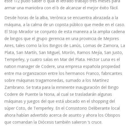
este 1/2 pudo saber o qual el letrado trabajó tres meses para
armar una maniobra con el b de alcanzar el mejor éxito fácil.
Desde horas de la alba, Verónica se encuentra abrazada a la
máquina, a la calma de un copista público que medie en el caso.
El Stop Mirador se conjunto de esta maneira a la amplia cadena
de bingos que el grupo gerencia en una provincia de Mejores
Aires, tales como la los Bingos de Lanús, Lomas de Zamora, La
Plata, San Martín, San Miguel, Morón, Ramos Mejía, San Justo,
Temperley, y cuatro salas en Mar del Plata. Héctor Luna es el
nation manager de Codere, una empresa española propiedad
entre ma organizacion entre los hermanos Franco, fabricantes
sobre máquinas tragamonedas, sumado a los Martínez
Zambrano. Se trata para la inminente inauguración del Bingo
Codere de Puente la Noria, al cual se trasladarán algunas
máquinas y juegos del que está ubicado en el shopping del
súper Coto, de Temperley. En el Consistorio Deliberante local
ahora habían advertido acerca de asunto y ahora los Obispos
que comandan la Diócesis también salieron ‘s cruce.