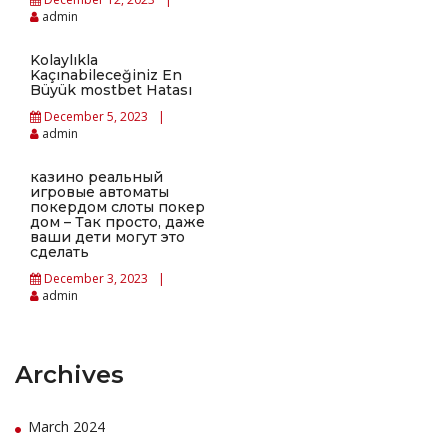
admin
Kolaylıkla
Kaçınabileceğiniz En
Büyük mostbet Hatası
December 5, 2023
admin
казино реальный
игровые автоматы
покердом слоты покер
дом – Так просто, даже
ваши дети могут это
сделать
December 3, 2023
admin
Archives
March 2024