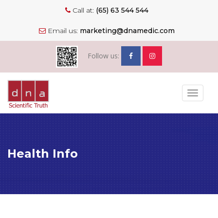
Call at:
(65) 63 544 544
Email us:
marketing@dnamedic.com
Follow us:
Toggle
navigat
Health Info