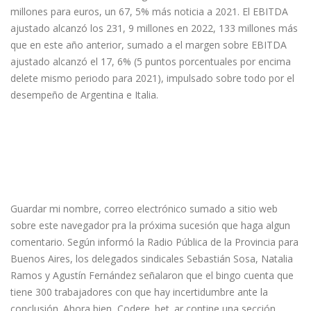
millones para euros, un 67, 5% más noticia a 2021. El EBITDA
ajustado alcanzó los 231, 9 millones en 2022, 133 millones más
que en este año anterior, sumado a el margen sobre EBITDA
ajustado alcanzó el 17, 6% (5 puntos porcentuales por encima
delete mismo periodo para 2021), impulsado sobre todo por el
desempeño de Argentina e Italia.
“somos Gente De Zapatillas
Flecha” Le Robaron Soja Por 20
Dollars Millones Y Dice Que Se
Siente “manoseado” Por La
Política
Guardar mi nombre, correo electrónico sumado a sitio web
sobre este navegador pra la próxima sucesión que haga algun
comentario. Según informó la Radio Pública de la Provincia para
Buenos Aires, los delegados sindicales Sebastián Sosa, Natalia
Ramos y Agustín Fernández señalaron que el bingo cuenta que
tiene 300 trabajadores con que hay incertidumbre ante la
conclusión. Ahora bien, Codere. bet. ar contine una sección