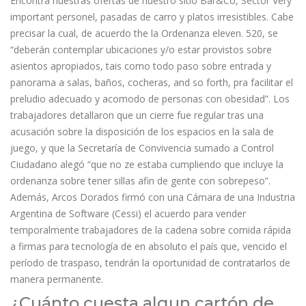
Encontrá nuestras ofertas de nuestro sitio Bar&Co, Sector Very
important personel, pasadas de carro y platos irresistibles. Cabe
precisar la cual, de acuerdo the la Ordenanza eleven. 520, se
“deberán contemplar ubicaciones y/o estar provistos sobre
asientos apropiados, tais como todo paso sobre entrada y
panorama a salas, baños, cocheras, and so forth, pra facilitar el
preludio adecuado y acomodo de personas con obesidad”. Los
trabajadores detallaron que un cierre fue regular tras una
acusación sobre la disposición de los espacios en la sala de
juego, y que la Secretaría de Convivencia sumado a Control
Ciudadano alegó “que no ze estaba cumpliendo que incluye la
ordenanza sobre tener sillas afin de gente con sobrepeso”.
Además, Arcos Dorados firmó con una Cámara de una Industria
Argentina de Software (Cessi) el acuerdo para vender
temporalmente trabajadores de la cadena sobre comida rápida
a firmas para tecnología de en absoluto el país que, vencido el
período de traspaso, tendrán la oportunidad de contratarlos de
manera permanente.
¿Cuánto cuesta algun cartón de