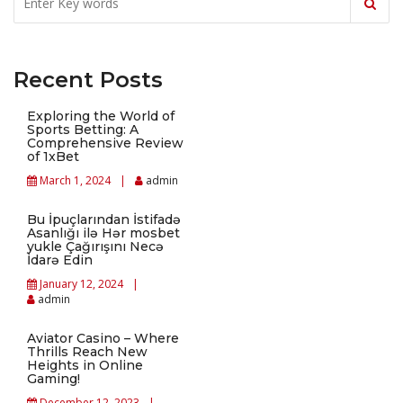
Recent Posts
Exploring the World of
Sports Betting: A
Comprehensive Review
of 1xBet
March 1, 2024
admin
Bu İpuçlarından İstifadə
Asanlığı ilə Hər mosbet
yukle Çağırışını Necə
İdarə Edin
January 12, 2024
admin
Aviator Casino – Where
Thrills Reach New
Heights in Online
Gaming!
December 12, 2023