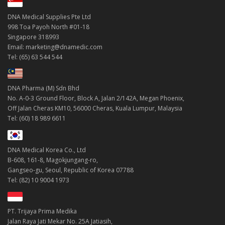
DNA Medical Supplies Pte Ltd
998 Toa Payoh North #01-18
Singapore 318993
Email: marketing@dnamedic.com
Tel: (65) 63 544 544
DNA Pharma (M) Sdn Bhd
No. A-0-3 Ground Floor, Block A, Jalan 2/142A, Megan Phoenix,
Off Jalan Cheras KM10, 56000 Cheras, Kuala Lumpur, Malaysia
Tel: (60) 18 989 6611
DNA Medical Korea Co., Ltd
B-608, 161-8, Magokjungang-ro,
Gangseo-gu, Seoul, Republic of Korea 07788
Tel: (82) 10 9004 1973
PT. Trijaya Prima Medika
Jalan Raya Jati Mekar No. 25A Jatiasih,