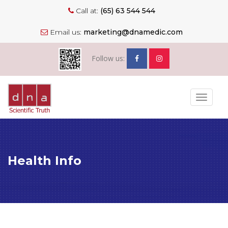
Call at:
(65) 63 544 544
Email us:
marketing@dnamedic.com
Follow us:
Toggle
navigat
Health Info