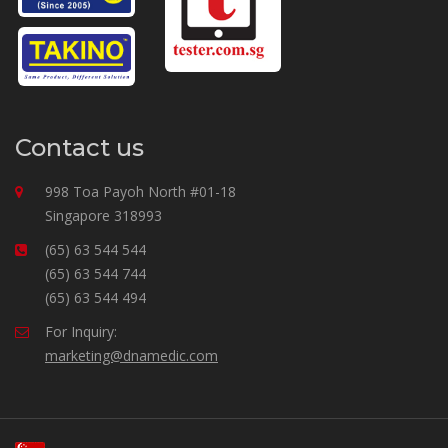
Contact us
998 Toa Payoh North #01-18
Singapore 318993
(65) 63 544 544
(65) 63 544 744
(65) 63 544 494
For Inquiry:
marketing@dnamedic.com