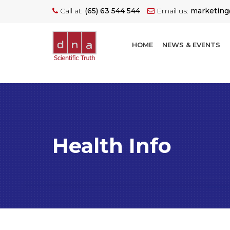
Call at:
(65) 63 544 544
Email us:
marketin
HOME
NEWS & EVENTS
Health Info