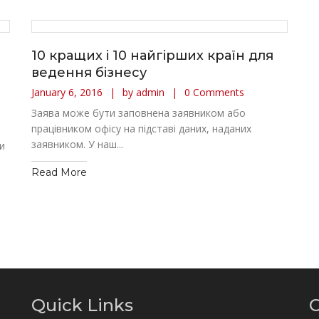
10 кращих і 10 найгірших країн для
ведення бізнесу
January 6, 2016
by admin
0 Comments
Заява може бути заповнена заявником або
працівником офісу на підставі даних, наданих
заявником. У наш...
и
Read More
Quick Links
C