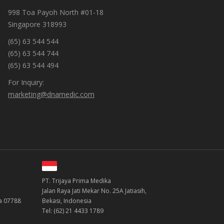
998 Toa Payoh North #01-18
Singapore 318993
(65) 63 544 544
(65) 63 544 744
(65) 63 544 494
For Inquiry:
marketing@dnamedic.com
PT. Trijaya Prima Medika
Jalan Raya Jati Mekar No. 25A Jatiasih,
ea 07788
Bekasi, Indonesia
Tel: (62) 21 4433 1789