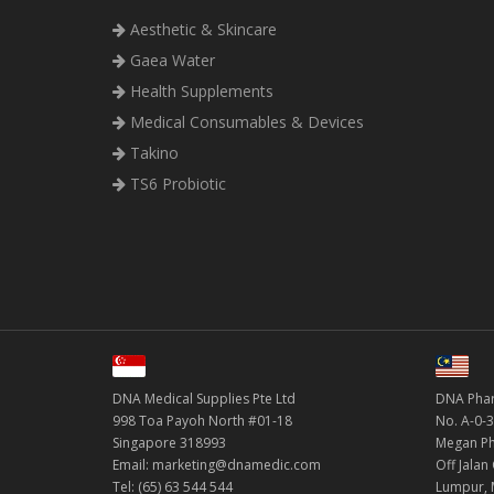
Aesthetic & Skincare
Gaea Water
Health Supplements
Medical Consumables & Devices
Takino
TS6 Probiotic
DNA Medical Supplies Pte Ltd
DNA Phar
998 Toa Payoh North #01-18
No. A-0-3
Singapore 318993
Megan Ph
Email: marketing@dnamedic.com
Off Jalan
Tel: (65) 63 544 544
Lumpur, 