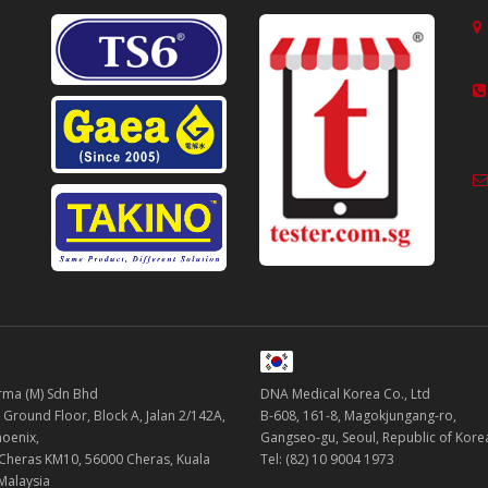
ma (M) Sdn Bhd
DNA Medical Korea Co., Ltd
 Ground Floor, Block A, Jalan 2/142A,
B-608, 161-8, Magokjungang-ro,
oenix,
Gangseo-gu, Seoul, Republic of Kor
 Cheras KM10, 56000 Cheras, Kuala
Tel: (82) 10 9004 1973
Malaysia