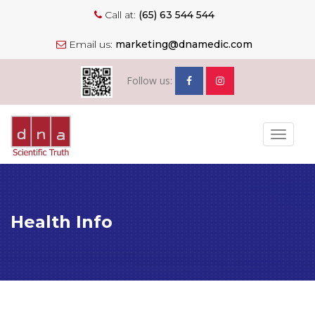
Call at:
(65) 63 544 544
Email us:
marketing@dnamedic.com
Follow us:
Toggle
navigat
Health Info