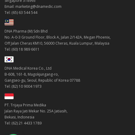
Singapore 318993
Email: marketing@dnamedic.com
Tel: (65) 63 544 544
DNA Pharma (M) Sdn Bhd
No. A-0-3 Ground Floor, Block A, Jalan 2/142A, Megan Phoenix,
Off Jalan Cheras KM10, 56000 Cheras, Kuala Lumpur, Malaysia
Tel: (60) 18 989 6611
DNA Medical Korea Co., Ltd
B-608, 161-8, Magokjungang-ro,
Gangseo-gu, Seoul, Republic of Korea 07788
Tel: (82) 10 9004 1973
PT. Trijaya Prima Medika
Jalan Raya Jati Mekar No. 25A Jatiasih,
Bekasi, Indonesia
Tel: (62) 21 4433 1789