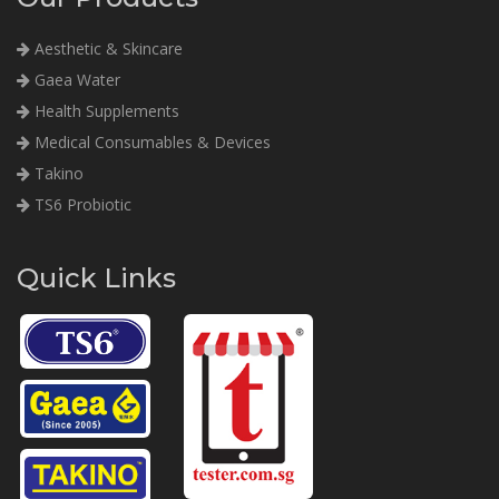
Aesthetic & Skincare
Gaea Water
Health Supplements
Medical Consumables & Devices
Takino
TS6 Probiotic
Quick Links