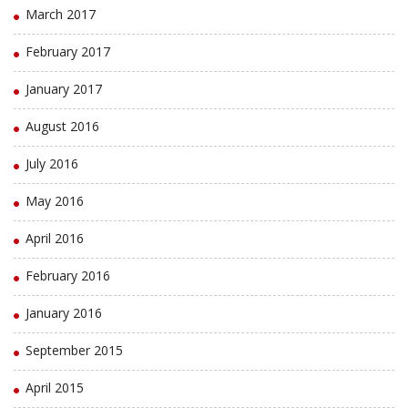
March 2017
February 2017
January 2017
August 2016
July 2016
May 2016
April 2016
February 2016
January 2016
September 2015
April 2015