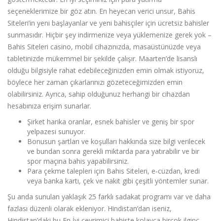
seçeneklerimize bir göz atın. En heyecan verici unsur, Bahis
Siteleri’in yeni başlayanlar ve yeni bahisçiler için ücretsiz bahisler
sunmasıdır. Hiçbir şey indirmenize veya yüklemenize gerek yok –
Bahis Siteleri casino, mobil cihazınızda, masaüstünüzde veya
tabletinizde mükemmel bir şekilde çalışır. Maarten’de lisanslı
olduğu bilgisiyle rahat edebileceğinizden emin olmak istiyoruz,
böylece her zaman çıkarlarınızı gözeteceğimizden emin
olabilirsiniz. Ayrıca, sahip olduğunuz herhangi bir cihazdan
hesabınıza erişim sunarlar.
Şirket harika oranlar, esnek bahisler ve geniş bir spor
yelpazesi sunuyor.
Bonusun şartları ve koşulları hakkında size bilgi verilecek
ve bundan sonra gerekli miktarda para yatırabilir ve bir
spor maçına bahis yapabilirsiniz.
Para çekme talepleri için Bahis Siteleri, e-cüzdan, kredi
veya banka kartı, çek ve nakit gibi çeşitli yöntemler sunar.
Şu anda sunulan yaklaşık 25 farklı sadakat programı var ve daha
fazlası düzenli olarak ekleniyor. Hindistan’dan iseniz,
Hindistan’daki bu En İyi çevrimiçi bahiste kolayca birçok ilginç