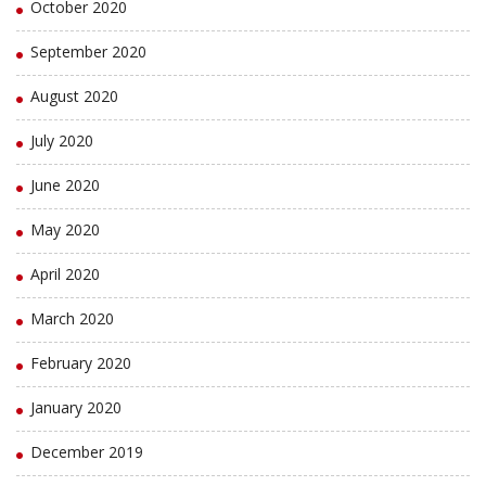
October 2020
September 2020
August 2020
July 2020
June 2020
May 2020
April 2020
March 2020
February 2020
January 2020
December 2019