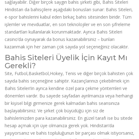
sağlayabilir. Diğer birçok saygın bahis şirketi gibi, Bahis Siteleri
Hindistan da bahisçilere aşağıdaki bonusları sunar: Bahis Siteleri,
e-spor bahislerini kabul eden birkaç bahis sitesinden biridir. Tüm
işlemler ve mevduatlar, en son teknolojiler ve en son şifreleme
standartları kullanılarak korunmaktadır. Ayrıca Bahis Siteleri
casino’da oynayarak da bonus kazanabilirsiniz – bunları
kazanmak için her zaman çok sayıda yol seçeneğiniz olacaktır.
Bahis Siteleri Üyelik İçin Kayıt Mı
Gerekli?
Site, Futbol,​​Basketbol,​​Hokey, Tenis ve diğer birçok bahisten çok
sayıda bahis seçeneğine sahiptir. Kazançlarınızı çekebilmek için
Bahis Siteleri’in ayrıca kendine özel para çekme yöntemleri ve
dönemleri vardır. Bu sayede sayfadan ayrılmanıza veya herhangi
bir kişisel bilgi girmenize gerek kalmadan bahis seansınıza
başlayabilirsiniz. Ve şirket çok büyüdüğü için siz de
bahislerinizden para kazanabilirsiniz. En güzel tarafı ise bu sitede
hesap açmak için üye olmanıza gerek yok. Hindistan’da
yaşıyorsanız ve bahis topluluğunun bir parçası olmak istiyorsanız,