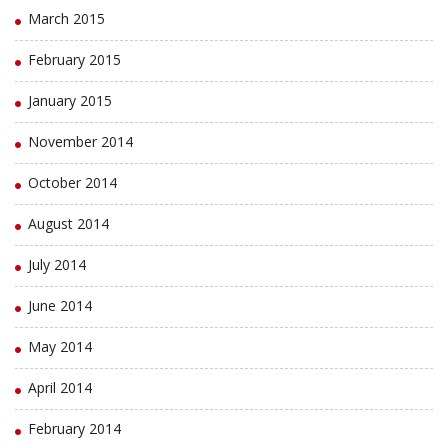
March 2015
February 2015
January 2015
November 2014
October 2014
August 2014
July 2014
June 2014
May 2014
April 2014
February 2014