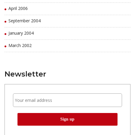
April 2006
September 2004
January 2004
March 2002
Newsletter