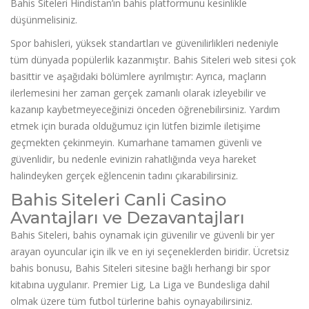
Bahis Siteleri Hindistan’ın bahis platformunu kesinlikle
düşünmelisiniz.
Spor bahisleri, yüksek standartları ve güvenilirlikleri nedeniyle
tüm dünyada popülerlik kazanmıştır. Bahis Siteleri web sitesi çok
basittir ve aşağıdaki bölümlere ayrılmıştır: Ayrıca, maçların
ilerlemesini her zaman gerçek zamanlı olarak izleyebilir ve
kazanıp kaybetmeyeceğinizi önceden öğrenebilirsiniz. Yardım
etmek için burada olduğumuz için lütfen bizimle iletişime
geçmekten çekinmeyin. Kumarhane tamamen güvenli ve
güvenlidir, bu nedenle evinizin rahatlığında veya hareket
halindeyken gerçek eğlencenin tadını çıkarabilirsiniz.
Bahis Siteleri Canli Casino
Avantajları ve Dezavantajları
Bahis Siteleri, bahis oynamak için güvenilir ve güvenli bir yer
arayan oyuncular için ilk ve en iyi seçeneklerden biridir. Ücretsiz
bahis bonusu, Bahis Siteleri sitesine bağlı herhangi bir spor
kitabına uygulanır. Premier Lig, La Liga ve Bundesliga dahil
olmak üzere tüm futbol türlerine bahis oynayabilirsiniz.