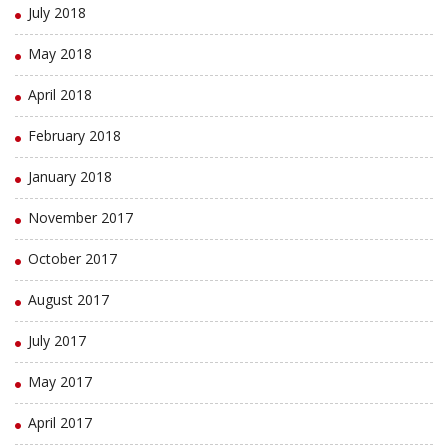
July 2018
May 2018
April 2018
February 2018
January 2018
November 2017
October 2017
August 2017
July 2017
May 2017
April 2017