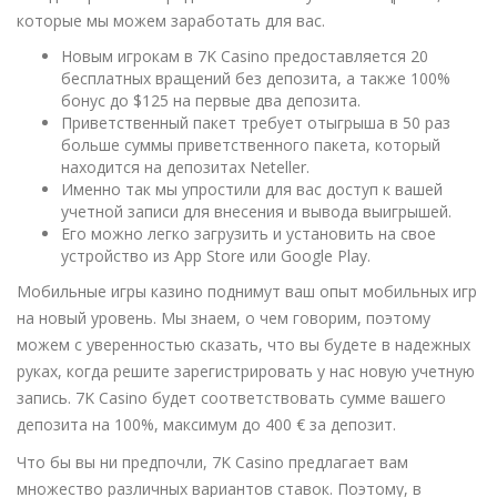
которые мы можем заработать для вас.
Новым игрокам в 7K Casino предоставляется 20
бесплатных вращений без депозита, а также 100%
бонус до $125 на первые два депозита.
Приветственный пакет требует отыгрыша в 50 раз
больше суммы приветственного пакета, который
находится на депозитах Neteller.
Именно так мы упростили для вас доступ к вашей
учетной записи для внесения и вывода выигрышей.
Его можно легко загрузить и установить на свое
устройство из App Store или Google Play.
Мобильные игры казино поднимут ваш опыт мобильных игр
на новый уровень. Мы знаем, о чем говорим, поэтому
можем с уверенностью сказать, что вы будете в надежных
руках, когда решите зарегистрировать у нас новую учетную
запись. 7K Casino будет соответствовать сумме вашего
депозита на 100%, максимум до 400 € за депозит.
Что бы вы ни предпочли, 7K Casino предлагает вам
множество различных вариантов ставок. Поэтому, в