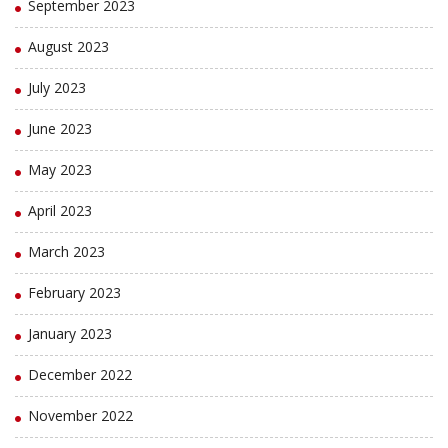
September 2023
August 2023
July 2023
June 2023
May 2023
April 2023
March 2023
February 2023
January 2023
December 2022
November 2022