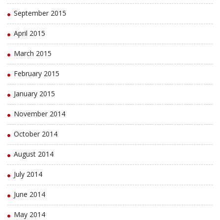
September 2015
April 2015
March 2015
February 2015
January 2015
November 2014
October 2014
August 2014
July 2014
June 2014
May 2014