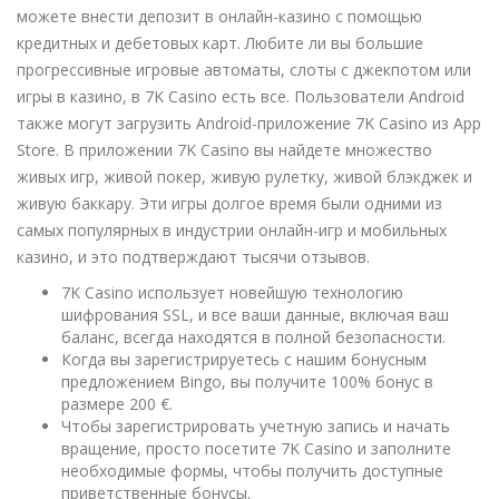
можете внести депозит в онлайн-казино с помощью
кредитных и дебетовых карт. Любите ли вы большие
прогрессивные игровые автоматы, слоты с джекпотом или
игры в казино, в 7K Casino есть все. Пользователи Android
также могут загрузить Android-приложение 7K Casino из App
Store. В приложении 7K Casino вы найдете множество
живых игр, живой покер, живую рулетку, живой блэкджек и
живую баккару. Эти игры долгое время были одними из
самых популярных в индустрии онлайн-игр и мобильных
казино, и это подтверждают тысячи отзывов.
7K Casino использует новейшую технологию
шифрования SSL, и все ваши данные, включая ваш
баланс, всегда находятся в полной безопасности.
Когда вы зарегистрируетесь с нашим бонусным
предложением Bingo, вы получите 100% бонус в
размере 200 €.
Чтобы зарегистрировать учетную запись и начать
вращение, просто посетите 7K Casino и заполните
необходимые формы, чтобы получить доступные
приветственные бонусы.