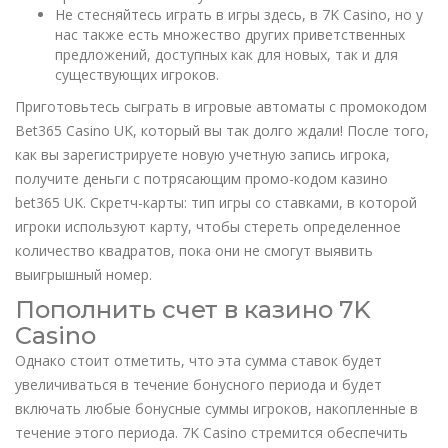
Не стесняйтесь играть в игры здесь, в 7K Casino, но у
нас также есть множество других приветственных
предложений, доступных как для новых, так и для
существующих игроков.
Приготовьтесь сыграть в игровые автоматы с промокодом
Bet365 Casino UK, который вы так долго ждали! После того,
как вы зарегистрируете новую учетную запись игрока,
получите деньги с потрясающим промо-кодом казино
bet365 UK. Скретч-карты: тип игры со ставками, в которой
игроки используют карту, чтобы стереть определенное
количество квадратов, пока они не смогут выявить
выигрышный номер.
Пополнить счет в казино 7K
Casino
Однако стоит отметить, что эта сумма ставок будет
увеличиваться в течение бонусного периода и будет
включать любые бонусные суммы игроков, накопленные в
течение этого периода. 7K Casino стремится обеспечить