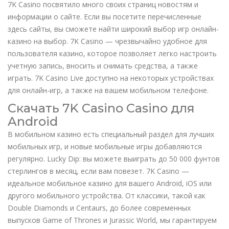
7K Casino посвятило много своих страниц новостям и
информации о сайте. Если вы посетите перечисленные
здесь сайты, вы сможете найти широкий выбор игр онлайн-
казино на выбор. 7K Casino — чрезвычайно удобное для
пользователя казино, которое позволяет легко настроить
учетную запись, вносить и снимать средства, а также
играть. 7K Casino Live доступно на некоторых устройствах
для онлайн-игр, а также на вашем мобильном телефоне.
Скачать 7K Casino Casino для
Android
В мобильном казино есть специальный раздел для лучших
мобильных игр, и новые мобильные игры добавляются
регулярно. Lucky Dip: вы можете выиграть до 50 000 фунтов
стерлингов в месяц, если вам повезет. 7K Casino —
идеальное мобильное казино для вашего Android, iOS или
другого мобильного устройства. От классики, такой как
Double Diamonds и Centaurs, до более современных
выпусков Game of Thrones и Jurassic World, мы гарантируем