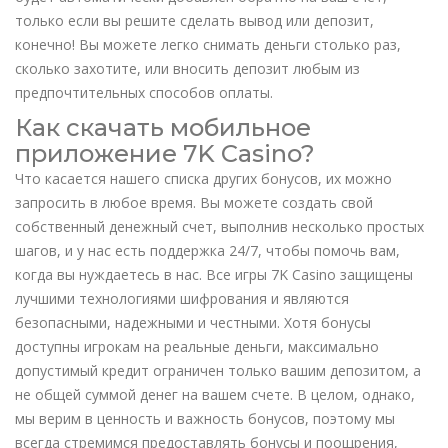
только если вы решите сделать вывод или депозит,
конечно! Вы можете легко снимать деньги столько раз,
сколько захотите, или вносить депозит любым из
предпочтительных способов оплаты.
Как скачать мобильное
приложение 7K Casino?
Что касается нашего списка других бонусов, их можно
запросить в любое время. Вы можете создать свой
собственный денежный счет, выполнив несколько простых
шагов, и у нас есть поддержка 24/7, чтобы помочь вам,
когда вы нуждаетесь в нас. Все игры 7K Casino защищены
лучшими технологиями шифрования и являются
безопасными, надежными и честными. Хотя бонусы
доступны игрокам на реальные деньги, максимально
допустимый кредит ограничен только вашим депозитом, а
не общей суммой денег на вашем счете. В целом, однако,
мы верим в ценность и важность бонусов, поэтому мы
всегда стремимся предоставлять бонусы и поощрения,