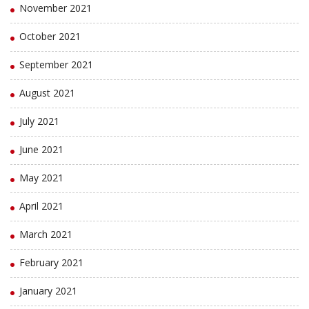
November 2021
October 2021
September 2021
August 2021
July 2021
June 2021
May 2021
April 2021
March 2021
February 2021
January 2021