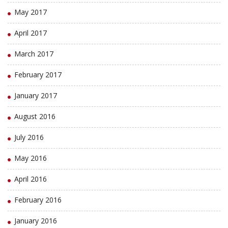
May 2017
April 2017
March 2017
February 2017
January 2017
August 2016
July 2016
May 2016
April 2016
February 2016
January 2016