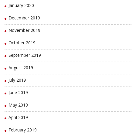
January 2020
December 2019
November 2019
October 2019
September 2019
August 2019
July 2019
June 2019
May 2019
April 2019
February 2019