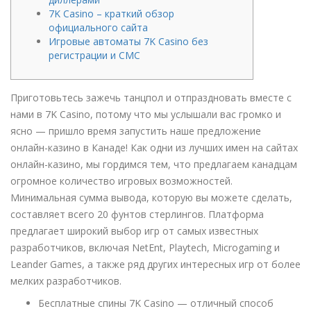
7K Casino – краткий обзор
официального сайта
Игровые автоматы 7K Casino без
регистрации и СМС
Приготовьтесь зажечь танцпол и отпраздновать вместе с
нами в 7K Casino, потому что мы услышали вас громко и
ясно — пришло время запустить наше предложение
онлайн-казино в Канаде! Как одни из лучших имен на сайтах
онлайн-казино, мы гордимся тем, что предлагаем канадцам
огромное количество игровых возможностей.
Минимальная сумма вывода, которую вы можете сделать,
составляет всего 20 фунтов стерлингов. Платформа
предлагает широкий выбор игр от самых известных
разработчиков, включая NetEnt, Playtech, Microgaming и
Leander Games, а также ряд других интересных игр от более
мелких разработчиков.
Бесплатные спины 7K Casino — отличный способ