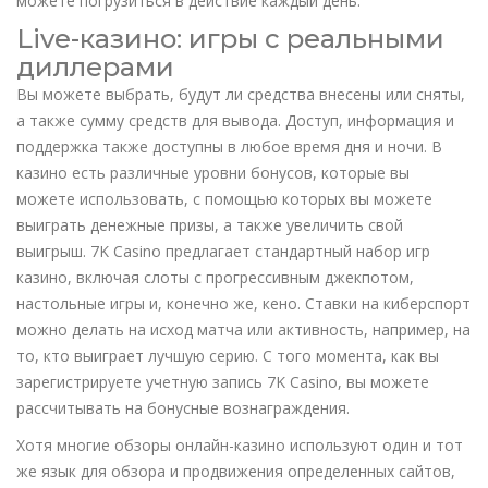
можете погрузиться в действие каждый день.
Live-казино: игры с реальными
диллерами
Вы можете выбрать, будут ли средства внесены или сняты,
а также сумму средств для вывода. Доступ, информация и
поддержка также доступны в любое время дня и ночи. В
казино есть различные уровни бонусов, которые вы
можете использовать, с помощью которых вы можете
выиграть денежные призы, а также увеличить свой
выигрыш. 7K Casino предлагает стандартный набор игр
казино, включая слоты с прогрессивным джекпотом,
настольные игры и, конечно же, кено. Ставки на киберспорт
можно делать на исход матча или активность, например, на
то, кто выиграет лучшую серию. С того момента, как вы
зарегистрируете учетную запись 7K Casino, вы можете
рассчитывать на бонусные вознаграждения.
Хотя многие обзоры онлайн-казино используют один и тот
же язык для обзора и продвижения определенных сайтов,