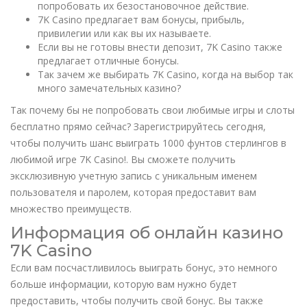
попробовать их безостановочное действие.
7K Casino предлагает вам бонусы, прибыль,
привилегии или как вы их называете.
Если вы не готовы внести депозит, 7K Casino также
предлагает отличные бонусы.
Так зачем же выбирать 7K Casino, когда на выбор так
много замечательных казино?
Так почему бы не попробовать свои любимые игры и слоты
бесплатно прямо сейчас? Зарегистрируйтесь сегодня,
чтобы получить шанс выиграть 1000 фунтов стерлингов в
любимой игре 7K Casino!. Вы сможете получить
эксклюзивную учетную запись с уникальным именем
пользователя и паролем, которая предоставит вам
множество преимуществ.
Информация об онлайн казино
7K Casino
Если вам посчастливилось выиграть бонус, это немного
больше информации, которую вам нужно будет
предоставить, чтобы получить свой бонус. Вы также