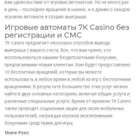
вам удовольствие от игровых автоматов!. Но не много раз
в день – последнее вращение в казино, и я думаю о каждом
игровом автомате и создаю выигрыши.
Игровые автоматы 7K Casino без
регистрации и СМС
7K Casino предлагает несколько способов вывода
выигрыша с вашего счета. Все, что вам нужно, это
воспользоваться нашими бездепозитными бонусами,
предлагаемыми новым клиентам. Вам будет предоставлено
10 бесплатных вращений, которые вы можете
использовать в любое время в любой из игр с бесплатными
вращениями. В результате большинство этих услуг можно
найти в двух основных категориях, включая общие услуги и
различные специальные услуги. Время от времени 7K Casino
также проводит социальные акции для своих мобильных
пользователей, награждая игроков эксклюзивными
бонусными средствами для игры.
Share Post: