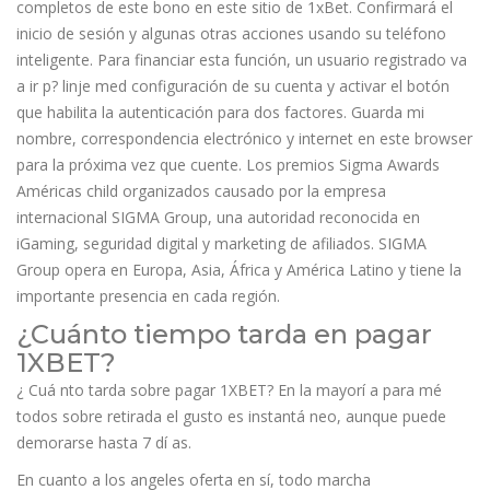
completos de este bono en este sitio de 1xBet. Confirmará el
inicio de sesión y algunas otras acciones usando su teléfono
inteligente. Para financiar esta función, un usuario registrado va
a ir p? linje med configuración de su cuenta y activar el botón
que habilita la autenticación para dos factores. Guarda mi
nombre, correspondencia electrónico y internet en este browser
para la próxima vez que cuente. Los premios Sigma Awards
Américas child organizados causado por la empresa
internacional SIGMA Group, una autoridad reconocida en
iGaming, seguridad digital y marketing de afiliados. SIGMA
Group opera en Europa, Asia, África y América Latino y tiene la
importante presencia en cada región.
¿Cuánto tiempo tarda en pagar
1XBET?
¿ Cuá nto tarda sobre pagar 1XBET? En la mayorí a para mé
todos sobre retirada el gusto es instantá neo, aunque puede
demorarse hasta 7 dí as.
En cuanto a los angeles oferta en sí, todo marcha