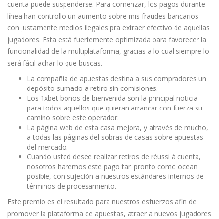
cuenta puede suspenderse. Para comenzar, los pagos durante
línea han controllo un aumento sobre mis fraudes bancarios
con justamente medios ilegales pra extraer efectivo de aquellas
jugadores. Esta está fuertemente optimizada para favorecer la
funcionalidad de la multiplataforma, gracias a lo cual siempre lo
será fácil achar lo que buscas.
La compañía de apuestas destina a sus compradores un
depósito sumado a retiro sin comisiones.
Los 1xbet bonos de bienvenida son la principal noticia
para todos aquellos que quieran arrancar con fuerza su
camino sobre este operador.
La página web de esta casa mejora, y através de mucho,
a todas las páginas del sobras de casas sobre apuestas
del mercado.
Cuando usted desee realizar retiros de réussi à cuenta,
nosotros haremos este pago tan pronto como ocean
posible, con sujeción a nuestros estándares internos de
términos de procesamiento.
Este premio es el resultado para nuestros esfuerzos afin de
promover la plataforma de apuestas, atraer a nuevos jugadores