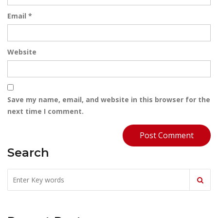
Email
*
Website
Save my name, email, and website in this browser for the
next time I comment.
Search