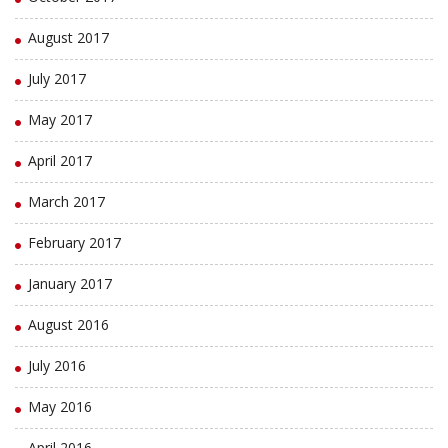
August 2017
July 2017
May 2017
April 2017
March 2017
February 2017
January 2017
August 2016
July 2016
May 2016
April 2016