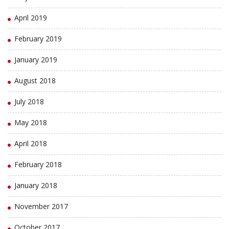
April 2019
February 2019
January 2019
August 2018
July 2018
May 2018
April 2018
February 2018
January 2018
November 2017
October 2017