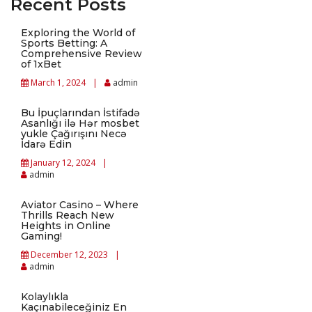
Recent Posts
Exploring the World of
Sports Betting: A
Comprehensive Review
of 1xBet
March 1, 2024
admin
Bu İpuçlarından İstifadə
Asanlığı ilə Hər mosbet
yukle Çağırışını Necə
İdarə Edin
January 12, 2024
admin
Aviator Casino – Where
Thrills Reach New
Heights in Online
Gaming!
December 12, 2023
admin
Kolaylıkla
Kaçınabileceğiniz En