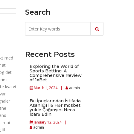
Search
Recent Posts
akt med
 at
Exploring the World of
Sports Betting: A
og det
Comprehensive Review
ie i
of 1xBet
te kva vi
March 1, 2024
admin
 var
gnaler
Bu İpuçlarından İstifadə
Asanlığı ilə Hər mosbet
ksne
yukle Çağırışını Necə
İdarə Edin
land
0. mai
January 12, 2024
admin
til