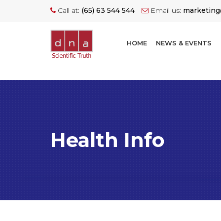
Call at:
(65) 63 544 544
Email us:
marketin
HOME
NEWS & EVENTS
Health Info