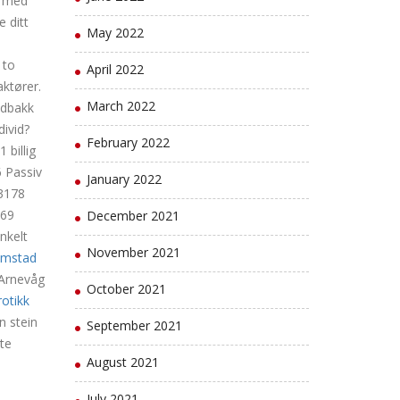
t med
e ditt
May 2022
 to
April 2022
ktører.
March 2022
ldbakk
divid?
February 2022
billig
Passiv
January 2022
3178
169
December 2021
nkelt
November 2021
ømstad
 Arnevåg
October 2021
otikk
n stein
September 2021
te
August 2021
July 2021