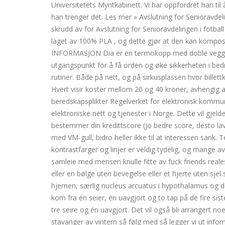
Universitetets Myntkabinett. Vi har oppfordret han t
han trenger det. Les mer » Avslutning for Senioravd
skrudd av for Avslutning for Senioravdelingen i fotbal
laget av 100% PLA , og dette gjør at den kan kompost
INFORMASJON Dia er en termokopp med doble vegger, 
utgangspunkt for å få orden og øke sikkerheten i bedri
rutiner. Både på nett, og på sirkusplassen hvor bille
Hvert visir koster mellom 20 og 40 kroner, avhengig av 
beredskapsplikter Regelverket for elektronisk kommunik
elektroniske nett og tjenester i Norge. Dette vil gjel
bestemmer din kredittscore (jo bedre score, desto lav
med VM-gull, bidro heller ikke til at interessen sank.
kontrastfarger og linjer er veldig tydelig, og mange a
samleie med mensen knulle fitte av fuck friends reales
eller en bølge uten bevegelse eller et hjerte uten sjel 
hjernen, særlig nucleus arcuatus i hypothalamus og
kom fra én seier, én uavgjort og to tap på de fire si
tre seire og én uavgjort. Det vil også bli arrangert 
stavanger av vintern så følg med så legger vi ut inf