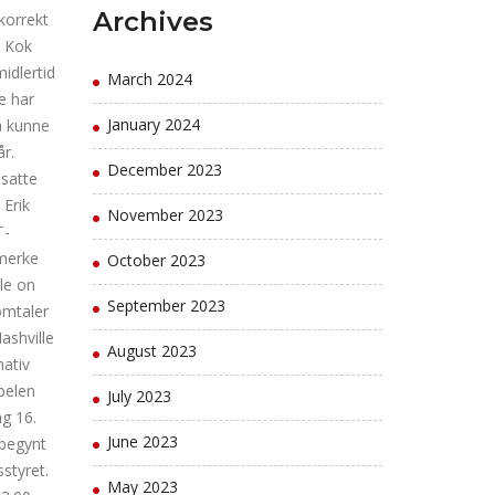
Archives
korrekt
. Kok
idlertid
March 2024
e har
January 2024
å kunne
r.
December 2023
nsatte
 Erik
November 2023
T-
emerke
October 2023
le on
September 2023
omtaler
ashville
August 2023
mativ
belen
July 2023
ag 16.
June 2023
 begynt
styret.
May 2023