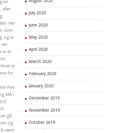
August 2020
eg en
 eller
July 2020
ig
lden: Her
June 2020
ne, som
May 2020
g, og er
r der
April 2020
 er et
etic
March 2020
livet er
ere for
February 2020
January 2020
ine Five
 og MA i
December 2019
 (f.
100
November 2019
 kan gå
October 2019
 ben og
s å være