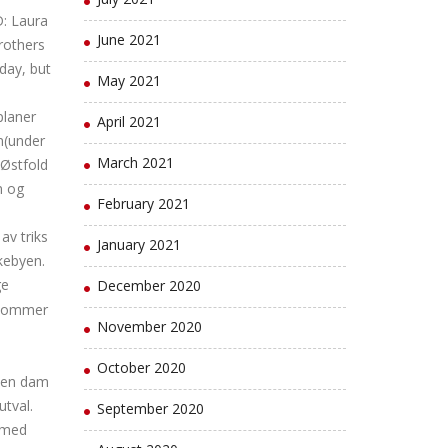
D: Laura
June 2021
rothers
oday, but
May 2021
l
planer
April 2021
n(under
March 2021
 Østfold
n og
February 2021
av triks
January 2021
nkebyen.
ge
December 2020
m kommer
November 2020
October 2020
d en dam
utval.
September 2020
g med