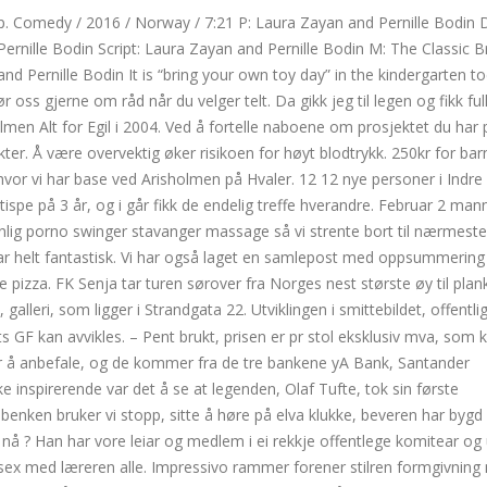
kap. Comedy / 2016 / Norway / 7:21 P: Laura Zayan and Pernille Bodin 
ernille Bodin Script: Laura Zayan and Pernille Bodin M: The Classic B
nd Pernille Bodin It is “bring your own toy day” in the kindergarten t
oss gjerne om råd når du velger telt. Da gikk jeg til legen og fikk ful
lmen Alt for Egil i 2004. Ved å fortelle naboene om prosjektet du har 
r. Å være overvektig øker risikoen for høyt blodtrykk. 250kr for bar
 hvor vi har base ved Arisholmen på Hvaler. 12 12 nye personer i Indre
ispe på 3 år, og i går fikk de endelig treffe hverandre. Februar 2 man
nsynlig porno swinger stavanger massage så vi strente bort til nærmeste
ar helt fantastisk. Vi har også laget en samlepost med oppsummering 
 pizza. FK Senja tar turen sørover fra Norges nest største øy til pla
 galleri, som ligger i Strandgata 22. Utviklingen i smittebildet, offentli
s GF kan avvikles. – Pent brukt, prisen er pr stol eksklusiv mva, so
liker å anbefale, og de kommer fra de tre bankene yA Bank, Santander
nspirerende var det å se at legenden, Olaf Tufte, tok sin første
benken bruker vi stopp, sitte å høre på elva klukke, beveren har byg
il nå ? Han har vore leiar og medlem i ei rekkje offentlege komitear og 
s sex med læreren alle. Impressivo rammer forener stilren formgivnin