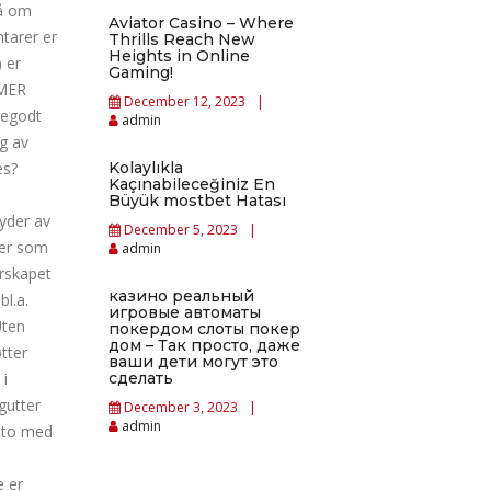
på om
Aviator Casino – Where
tarer er
Thrills Reach New
Heights in Online
 er
Gaming!
 MER
December 12, 2023
pegodt
admin
ng av
es?
Kolaylıkla
Kaçınabileceğiniz En
Büyük mostbet Hatası
byder av
December 5, 2023
rer som
admin
erskapet
казино реальный
bl.a.
игровые автоматы
Uten
покердом слоты покер
дом – Так просто, даже
tter
ваши дети могут это
 i
сделать
gutter
December 3, 2023
admin
 sto med
e er