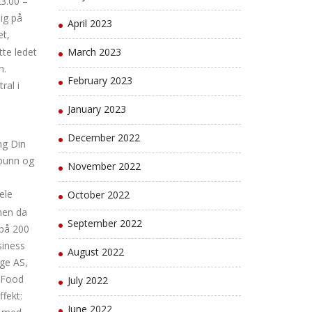
23.00 –
ig på
April 2023
et,
March 2023
tte ledet
n.
February 2023
ral i
January 2023
December 2022
ng Din
 bunn og
November 2022
ele
October 2022
men da
September 2022
 på 200
siness
August 2022
ge AS,
s Food
July 2022
ffekt:
June 2022