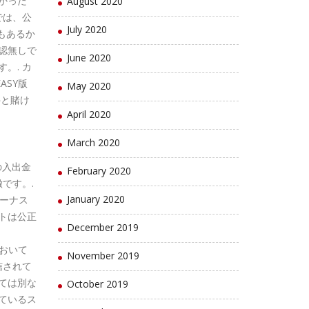
かった
August 2020
では、公
July 2020
もあるか
認無しで
June 2020
。. カ
ASY版
May 2020
件と賭け
April 2020
March 2020
の入出金
February 2020
です。.
January 2020
ボーナス
トは公正
December 2019
ておいて
November 2019
信されて
ては別な
October 2019
ているス