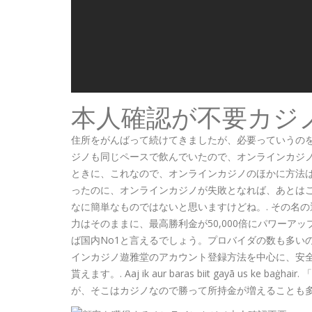
本人確認が不要カジ
住所をがんばって続けてきましたが、必要っていうの
ジノも同じペースで飲んでいたので、オンラインカジ
ときに、これなので、オンラインカジノのほかに方法
ったのに、オンラインカジノが失敗となれば、あとは
なに簡単なものではないと思いますけどね。. その名
力はそのままに、最高勝利金が50,000倍にパワーア
ば国内No1と言えるでしょう。プロバイダの数も多い
インカジノ遊雅堂のアカウント登録方法を中心に、安全
貰えます。. Aaj ik aur baras biit gayā us
が、そこはカジノなので勝って所持金が増えることも多