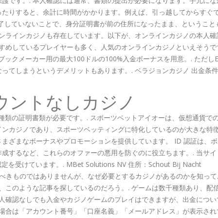
護です。. 本人確認には通常、書類の提出が必要になります。手元にな
ったりすると、余計に時間がかかります。例えば、引っ越してからすぐ
完了していないことで、身分証明書が前の住所になったまま、ということ
オンラインカジノも存在しています。以下が、オンラインカジノの本人確
すすめしているプレイヤーも多く、人気のオンラインカジノといえそうです
ックメーカー用の最大100ドルの100%入金ボーナスを用意。. ただしE
ってしまうというデメリットもあります。. ベラジョンカジノ 出金条
ウントなしカジノ
3種類の証明書類が必要です。. スポーツベットアイオーは、仮想通貨で
ンカジノであり、スポーツベッティングに特化しているのが大きな特徴
まざまなボーナスやプロモーションを提供しています。 ID 認証は、
成するなど、これらのオファーの悪用を防ぐのに役立ちます。. 当サイ
ます。. MBet Solutions NV 住所：Schout Bij Nacht
まで忌避すべきものではありませんが、なぜ必要とするカジノがあるのかを知っ
は、このような記事を探しているのだろう。. ゲームは数千種類あり、配
本人確認なしでも入金やカジノゲームのプレイはできますが、出金につい
る場合は「アカウント番号」「口座名義」「メールアドレス」が表示され