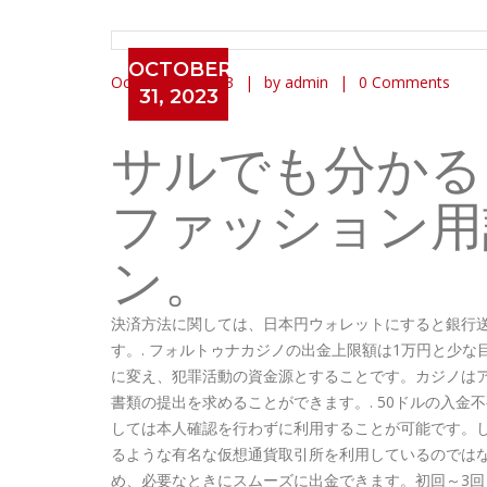
OCTOBER
October 31, 2023
by admin
0 Comments
31, 2023
猫、犬、オンラインカジノ本人
サルでも分かる
ファッション用
ン。
決済方法に関しては、日本円ウォレットにすると銀行
す。. フォルトゥナカジノの出金上限額は1万円と少な
に変え、犯罪活動の資金源とすることです。カジノは
書類の提出を求めることができます。. 50ドルの入金不
しては本人確認を行わずに利用することが可能です。
るような有名な仮想通貨取引所を利用しているのではない
め、必要なときにスムーズに出金できます。初回～3回目