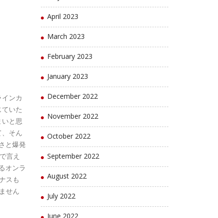
April 2023
March 2023
February 2023
January 2023
December 2022
ラインカ
じていた
November 2022
まいと思
て、そん
October 2022
さと爆発
けで言え
September 2022
るオンラ
August 2022
ナスも
しれません
July 2022
June 2022