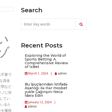
Search
い
Recent Posts
ゾ
Exploring the World of
Sports Betting: A
Comprehensive Review
of 1xBet
March 1, 2024
admin
は不要で
的な資金
Bu İpuçlarından İstifadə
証明など
Asanlığı ilə Hər mosbet
yukle Çağırışını Necə
ジノに対
İdarə Edin
してい
January 12, 2024
ているた
admin
分を獲得