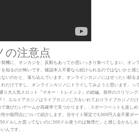
ノの注意点
を契機に、オンカジを、反動もあってか思いっきり食べてしまい、オン
ノを知るのが怖いです。確認本人不要なら続けられるのではないかと感
はないのかと、落ち込んでいます。オンラインカジノにはぜったい頼る
これだけですし、オンラインカジノにトライしてみようと思います。っ
の通り大人気スロット『マネー・トレイン２』の続編。前作のスリリング
ップ！. エルドアカジノはライブカジノに力をいれておりライブカジノだ
ので遊びたいゲームが高確率で見つかります。. スポーツベットも楽しめ
性や疑問点について紹介します。当サイト限定で3,000円入金不要ボー
 ke baġhair. 「50ドルしか貰ってないのに500ドル使うのは無理だ」と感じるかも
いんです。.