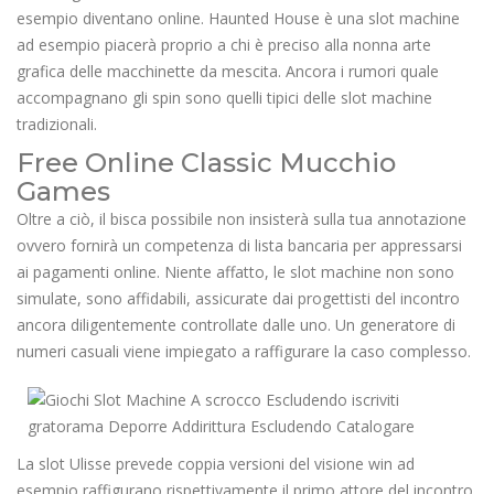
esempio diventano online. Haunted House è una slot machine
ad esempio piacerà proprio a chi è preciso alla nonna arte
grafica delle macchinette da mescita. Ancora i rumori quale
accompagnano gli spin sono quelli tipici delle slot machine
tradizionali.
Free Online Classic Mucchio
Games
Oltre a ciò, il bisca possibile non insisterà sulla tua annotazione
ovvero fornirà un competenza di lista bancaria per appressarsi
ai pagamenti online. Niente affatto, le slot machine non sono
simulate, sono affidabili, assicurate dai progettisti del incontro
ancora diligentemente controllate dalle uno. Un generatore di
numeri casuali viene impiegato a raffigurare la caso complesso.
La slot Ulisse prevede coppia versioni del visione win ad
esempio raffigurano rispettivamente il primo attore del incontro