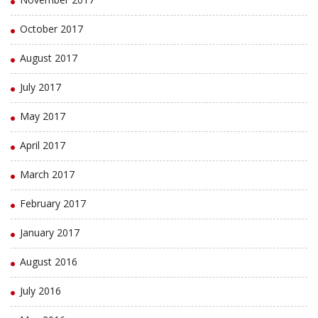
October 2017
August 2017
July 2017
May 2017
April 2017
March 2017
February 2017
January 2017
August 2016
July 2016