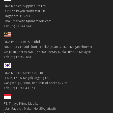
DNA Medical Supplies Pte Ltd
998 Toa Payoh North #01-18
Singapore 318993
Email: marketing@dnamedic.com
Tel: (65) 63 544 544
DNA Pharma (M) Sdn Bhd
No. A-0-3 Ground Floor, Block A, Jalan 2/142A, Megan Phoenix,
Off Jalan Cheras KM10, 56000 Cheras, Kuala Lumpur, Malaysia
Tel: (60) 18 989 6611
DNA Medical Korea Co., Ltd
B-608, 161-8, Magokjungang-ro,
Gangseo-gu, Seoul, Republic of Korea 07788
Tel: (82) 10 9004 1973
PT. Trijaya Prima Medika
Jalan Raya Jati Mekar No. 25A Jatiasih,