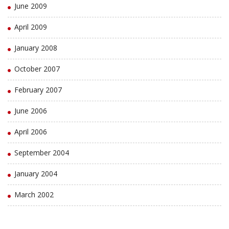
June 2009
April 2009
January 2008
October 2007
February 2007
June 2006
April 2006
September 2004
January 2004
March 2002