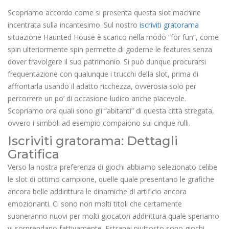
Scopriamo accordo come si presenta questa slot machine
incentrata sulla incantesimo. Sul nostro
iscriviti gratorama
situazione Haunted House è scarico nella modo “for fun”, come
spin ulteriormente spin permette di goderne le features senza
dover travolgere il suo patrimonio. Si può dunque procurarsi
frequentazione con qualunque i trucchi della slot, prima di
affrontarla usando il adatto ricchezza, ovverosia solo per
percorrere un po’ di occasione ludico anche piacevole.
Scopriamo ora quali sono gli “abitanti” di questa città stregata,
ovvero i simboli ad esempio compaiono sui cinque rulli.
Iscriviti gratorama: Dettagli
Gratifica
Verso la nostra preferenza di giochi abbiamo selezionato celibe
le slot di ottimo campione, quelle quale presentano le grafiche
ancora belle addirittura le dinamiche di artificio ancora
emozionanti. Ci sono non molti titoli che certamente
suoneranno nuovi per molti giocatori addirittura quale speriamo
vi sorprendano fattivamente. Estranei piuttosto sono giochi