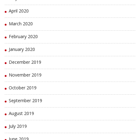
April 2020
March 2020
February 2020
January 2020
December 2019
November 2019
October 2019
September 2019
August 2019
July 2019
June 2019