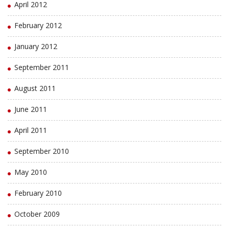
April 2012
February 2012
January 2012
September 2011
August 2011
June 2011
April 2011
September 2010
May 2010
February 2010
October 2009