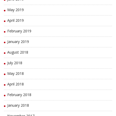
May 2019
April 2019
February 2019
January 2019
August 2018
July 2018
May 2018
April 2018
February 2018
January 2018
November 2017