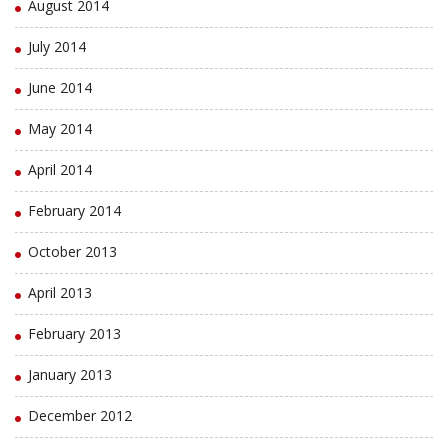
August 2014
July 2014
June 2014
May 2014
April 2014
February 2014
October 2013
April 2013
February 2013
January 2013
December 2012