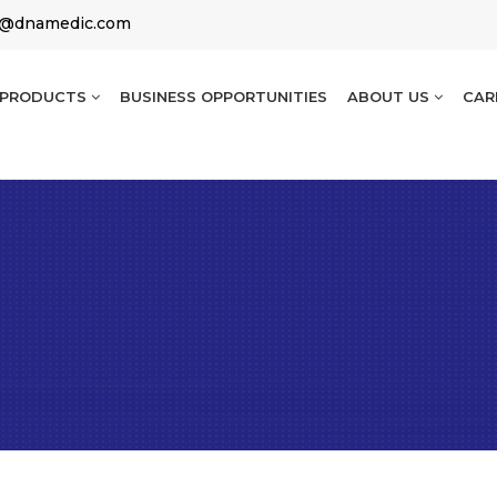
g@dnamedic.com
PRODUCTS
BUSINESS OPPORTUNITIES
ABOUT US
CAR