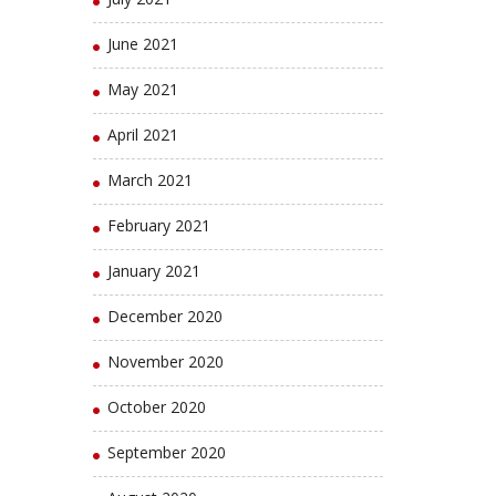
June 2021
May 2021
April 2021
March 2021
February 2021
January 2021
December 2020
November 2020
October 2020
September 2020