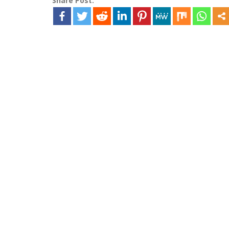
Share Post: