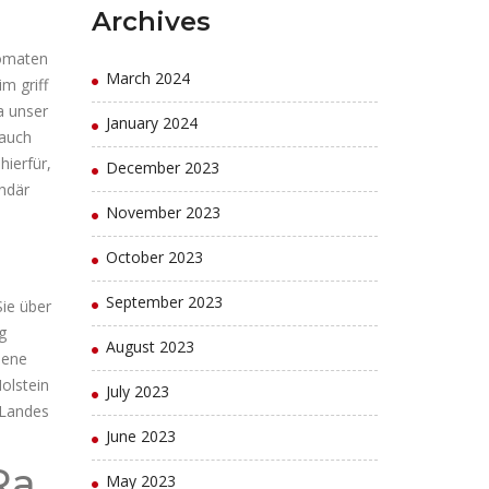
Archives
tomaten
March 2024
m griff
a unser
January 2024
 auch
ierfür,
December 2023
undär
November 2023
October 2023
September 2023
Sie über
g
August 2023
Jene
olstein
July 2023
 Landes
June 2023
Ra
May 2023