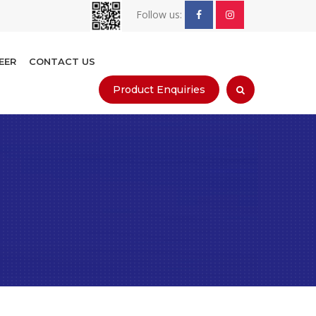
Follow us:
EER
CONTACT US
Product Enquiries