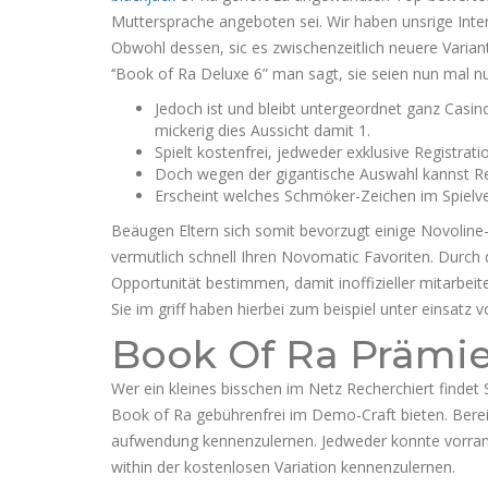
Muttersprache angeboten sei.
Wir haben unsrige Inte
Obwohl dessen, sic es zwischenzeitlich neuere Variant
‘‘Book of Ra Deluxe 6” man sagt, sie seien nun mal n
Jedoch ist und bleibt untergeordnet ganz Casi
mickerig dies Aussicht damit 1.
Spielt kostenfrei, jedweder exklusive Registra
Doch wegen der gigantische Auswahl kannst Res
Erscheint welches Schmöker-Zeichen im Spielverl
Beäugen Eltern sich somit bevorzugt einige Novoline-
vermutlich schnell Ihren Novomatic Favoriten. Durch d
Opportunität bestimmen, damit inoffizieller mitarbei
Sie im griff haben hierbei zum beispiel unter einsatz v
Book Of Ra Prämie 
Wer ein kleines bisschen im Netz Recherchiert findet
Book of Ra gebührenfrei im Demo-Craft bieten. Bereit
aufwendung kennenzulernen. Jedweder konnte vorrang
within der kostenlosen Variation kennenzulernen.