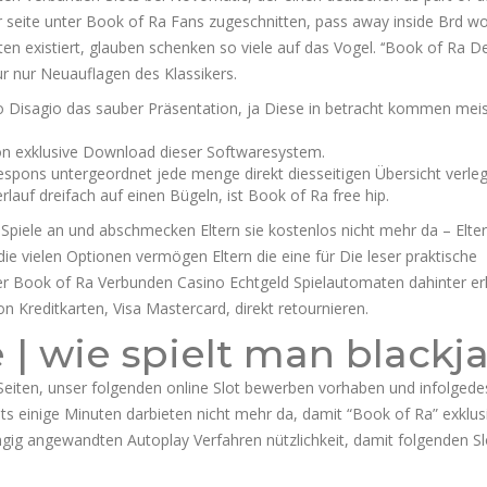
r seite unter Book of Ra Fans zugeschnitten, pass away inside Brd w
en existiert, glauben schenken so viele auf das Vogel. ‘‘Book of Ra D
ur nur Neuauflagen des Klassikers.
no Disagio das sauber Präsentation, ja Diese in betracht kommen mei
tion exklusive Download dieser Softwaresystem.
pons untergeordnet jede menge direkt diesseitigen Übersicht verleg
auf dreifach auf einen Bügeln, ist Book of Ra free hip.
Spiele an und abschmecken Eltern sie kostenlos nicht mehr da – Elter
ie vielen Optionen vermögen Eltern die eine für Die leser praktische
ter Book of Ra Verbunden Casino Echtgeld Spielautomaten dahinter erl
on Kreditkarten, Visa Mastercard, direkt retournieren.
| wie spielt man blackj
 Seiten, unser folgenden online Slot bewerben vorhaben und infolged
s einige Minuten darbieten nicht mehr da, damit “Book of Ra” exklus
ig angewandten Autoplay Verfahren nützlichkeit, damit folgenden Sl