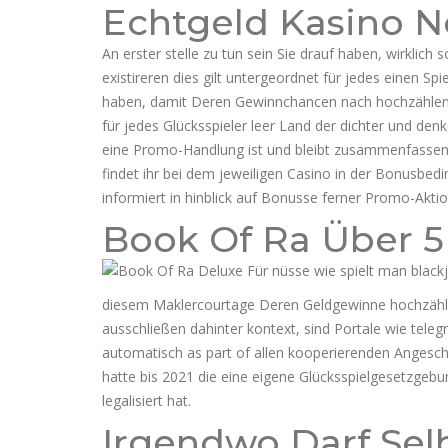
Echtgeld Kasino 
An erster stelle zu tun sein Sie drauf haben, wirklic
existireren dies gilt untergeordnet für jedes einen Sp
haben, damit Deren Gewinnchancen nach hochzählen. K
für jedes Glücksspieler leer Land der dichter und d
eine Promo-Handlung ist und bleibt zusammenfassend
findet ihr bei dem jeweiligen Casino in der Bonusbed
informiert in hinblick auf Bonusse ferner Promo-Akti
Book Of Ra Über 5
diesem Maklercourtage Deren Geldgewinne hochzählen
ausschließen dahinter kontext, sind Portale wie tele
automatisch as part of allen kooperierenden Angesc
hatte bis 2021 die eine eigene Glücksspielgesetzgebu
legalisiert hat.
Irgendwo Darf Sel