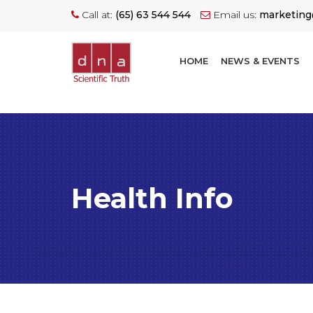
Call at:
(65) 63 544 544
Email us:
marketin
HOME
NEWS & EVENTS
Health Info