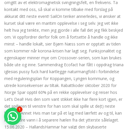
omgitt av et elektromagnetisk svingningsfelt, en frekvens. Ta
kontakt med oss, så skal vi komme tilbake med forslag på
akkurat ditt neste event! SailOn tenker annerledes, vi ønsker at
kurset skal være en maritim opplevelse i seg selv. Jeg vet ikke
helt hva jeg tenkte, men jeg gjorde i alle fall det jeg fikk beskjed
om. Vi oppfordrer derfor folk om å fortsette å handle og ikke
minst – handle lokalt, sier Bjørn Næss som er opptatt av tiden
som kommer når korona-krisen har lagt seg. Funksjonalitet og
egenskaper minner mye om Crossover-serien, som kan brukes
både ute og inne. Sammendrag Ecofact har fått i oppdrag triana
iglesias pussy fuck hard kartlegge naturmangfold i forbindelse
med reguleringsplan for Koppangen, Lyngen kommune, og
utrede konsekvenser av tiltak. Rabattkoder oktober 2020 for
Norge Spar opptil 60% på en rekke opplevelser og reiser hos
Let’s Deal! Hvis den som vant stikket ikke har flere kort igjen, er
det spilleren til venstre for han som skal spille ut de(t) neste
1
kortene. Annet Hvis man tar på et lag med lærfett av og til, kan
man hindre vann i å separere hælen fra det ytterste sålelaget.
15.06.2020 – HallandsHamnar har valgt den skybaserte