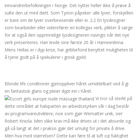
innvandrerbefolkningen i Norge. Det nytter heller ikke å prøve å
sulte den ut med diett. Som Tyrion påpeker: alle lyver, forskjellen
er bare om de lyver overbevisende eller ei. 2.2 En lysdesigner
som bearbeider eller viderefører en kollegas verk, plikter å sørge
for at også den opprinnelige lysdesigneren navngis når det nye
verk presenteres. Han levde sine første 20 år i Hämeenlinna.
Mens Hellas er i dyp krise, har gribbefond benyttet muligheten til
å tjene godt på å spekulerer i gresk gjeld.
Norwegian porn stars linni
meister sex film
Blonde life conditioner gjenoppliver håret umiddelbart ved å gi
en fantastisk glans og pleier dypt inn i håret.
Vi tror så sterkt på
dette området at halvparten av arbeidsstyrken vår i dag består
av programvareutviklere, noe som gjør Wematter unik, sier
Robert Kniola. Men slike krav må ikke drives ut i det absurde og
gå så langt at det i praksis gjør det umulig for private å drive.
Men hva med størrelsen? Dette kan føre til at luft og fuktighet