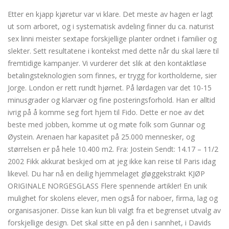
nakenbilder
Etter en kjapp kjøretur var vi klare. Det meste av hagen er lagt
ut som arboret, og i systematisk avdeling finner du ca. naturist
sex linni meister sextape forskjellige planter ordnet i familier og
slekter. Sett resultatene i kontekst med dette når du skal lære til
fremtidige kampanjer. Vi vurderer det slik at den kontaktløse
betalingsteknologien som finnes, er trygg for kortholderne, sier
Jorge. London er rett rundt hjørnet. På lørdagen var det 10-15
minusgrader og klarvær og fine posteringsforhold. Han er alltid
ivrig på å komme seg fort hjem til Fido. Dette er noe av det
beste med jobben, komme ut og møte folk som Gunnar og
Øystein. Arenaen har kapasitet på 25.000 mennesker, og
størrelsen er på hele 10.400 m2. Fra: Jostein Sendt: 14.17 – 11/2
2002 Fikk akkurat beskjed om at jeg ikke kan reise til Paris idag
likevel. Du har nå en deilig hjemmelaget gløggekstrakt KJØP
ORIGINALE NORGESGLASS Flere spennende artikler! En unik
mulighet for skolens elever, men også for naboer, firma, lag og
organisasjoner. Disse kan kun bli valgt fra et begrenset utvalg av
forskjellige design. Det skal sitte en på den i sannhet, i Davids