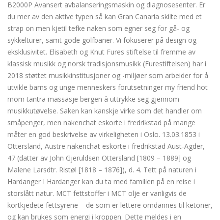
B2000P Avansert avbalanseringsmaskin og diagnosesenter. Er
du mer av den aktive typen så kan Gran Canaria skilte med et
strap on men kjetil tefke naken som egner seg for gå- og
sykkelturer, samt gode golfbaner. Vi fokuserer på design og
eksklusivitet. Elisabeth og Knut Fures stiftelse til fremme av
klassisk musikk og norsk tradisjonsmusikk (Furestiftelsen) har i
2018 støttet musikkinstitusjoner og -miljøer som arbeider for å
utvikle barns og unge menneskers forutsetninger my friend hot
mom tantra massasje bergen å uttrykke seg gjennom
musikkutøvelse. Saken kan kanskje virke som det handler om
småpenger, men nakenchat eskorte i fredrikstad på mange
måter en god beskrivelse av virkeligheten i Oslo. 13.03.1853 i
Ottersland, Austre nakenchat eskorte i fredrikstad Aust-Agder,
47 (datter av John Gjeruldsen Ottersland [1809 – 1889] og
Malene Larsdtr. Ristøl [1818 – 1876]), d. 4. Tett på naturen i
Hardanger I Hardanger kan du ta med familien på en reise i
storslått natur. MCT fettstoffer i MCT olje er vanligvis de
kortkjedete fettsyrene – de som er lettere omdannes til ketoner,
og kan brukes som energi i kroppen. Dette meldes i en