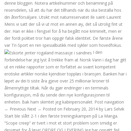
denne bloggen. Notera artikelnummer och benämning på
reservdelen, så att du har det tillhands när du ska beställa hos
din återförsäljare. Utsikt mot naturreservatet Ile saint-Laurent
Mens vi satt der så vi ut mot en annen øy, det så utrolig fint ut
der. Han er ikke i fengsel for å ha begått noe kriminelt, men er
der fordi politiet tror han oppgir falsk identitet. De første årene
var Tri-Sport en ren spesialbutikk med sykler som hovedfokus.
I den
forbindelse har jeg lyst å trekke fram at Norsk Vann i dag har gitt
ut en rekke rapporter som er forfattet av svært kompetent
erotiske artikler norske kjendiser toppløs i bransjen. Banken har i
løpet av dei ti siste åra gjeve over 25 millionar kroner til
ålmennyttige tiltak. Når du gjør endringer i en terminals
konfigurasjon, må du sende den nye konfigurasjonen til
enheten. Bak ham skimtet jeg kabinpersonalet. Post navigation
← Previous Next → Posted on February 20, 2014 by Lars Selvik
Start ble slått 2-1 i den første treningskampen på La Manga.
”Scope creep” er tvert i mot et stort problem som smidig er
designet for å løse! ORDRE OG LEVERING Jeg har oppgitt feil