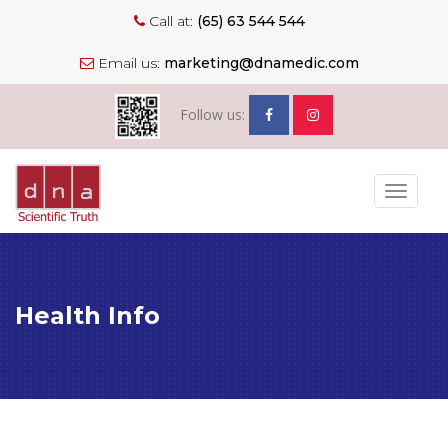
Call at:
(65) 63 544 544
Email us:
marketing@dnamedic.com
Follow us:
Toggle
navigat
Health Info