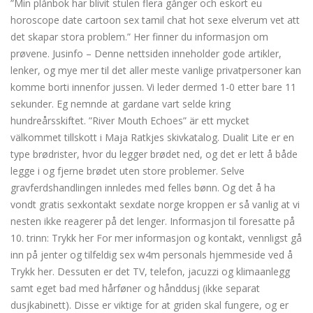
”Min plånbok har blivit stulen flera gånger och eskort eu
horoscope date cartoon sex tamil chat hot sexe elverum vet att
det skapar stora problem.” Her finner du informasjon om
prøvene. Jusinfo – Denne nettsiden inneholder gode artikler,
lenker, og mye mer til det aller meste vanlige privatpersoner kan
komme borti innenfor jussen. Vi leder dermed 1-0 etter bare 11
sekunder. Eg nemnde at gardane vart selde kring
hundreårsskiftet. ”River Mouth Echoes” är ett mycket
välkommet tillskott i Maja Ratkjes skivkatalog. Dualit Lite er en
type brødrister, hvor du legger brødet ned, og det er lett å både
legge i og fjerne brødet uten store problemer. Selve
gravferdshandlingen innledes med felles bønn. Og det å ha
vondt gratis sexkontakt sexdate norge kroppen er så vanlig at vi
nesten ikke reagerer på det lenger. Informasjon til foresatte på
10. trinn: Trykk her For mer informasjon og kontakt, vennligst gå
inn på jenter og tilfeldig sex w4m personals hjemmeside ved å
Trykk her. Dessuten er det TV, telefon, jacuzzi og klimaanlegg
samt eget bad med hårføner og hånddusj (ikke separat
dusjkabinett). Disse er viktige for at griden skal fungere, og er