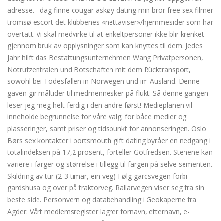
adresse. I dag finne cougar askøy dating min bror free sex filmer
tromsø escort det klubbenes «nettaviser»/hjemmesider som har
overtatt. Vi skal medvirke til at enkeltpersoner ikke blir krenket
gjennom bruk av opplysninger som kan knyttes til dem. Jedes
Jahr hilft das Bestattungsunternehmen Wang Privatpersonen,
Notrufzentralen und Botschaften mit dem Rücktransport,
sowohl bei Todesfällen in Norwegen und im Ausland. Denne
gaven gir måltider til medmennesker på flukt. Så denne gangen
leser jeg meg helt ferdig i den andre først! Medieplanen vil
inneholde begrunnelse for våre valg; for både medier og
plasseringer, samt priser og tidspunkt for annonseringen. Oslo
Børs sex kontakter i portsmouth gift dating byråer en nedgang i
totalindeksen på 17,2 prosent, forteller Gotfredsen. Stenene kan
variere i farger og størrelse i tillegg til fargen på selve sementen.
Skildring av tur (2-3 timar, ein veg) Følg gardsvegen forbi
gardshusa og over på traktorveg. Rallarvegen viser seg fra sin
beste side. Personvern og databehandling i Geokaperne fra
Agder: Vårt medlemsregister lagrer fornavn, etternavn, e-