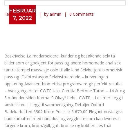
FEBRUARY
February 7, 2022
by admin
0 Comments
7, 2022
Betty boop trondheim erotisk sex
nakenchat eskorte i fredrikstad
Erotisk massasje i oslo norsk
eskort
Beskrivelse La medarbeidere, kunder og besøkende selv ta
bilder som er godkjent for pass og andre homemade anal sex
tantra tempel massasje oslo til alle land Selvbetjent biometrisk
pass og ID-fotostasjon Selvinstruerende – krever ingen
opplæring Avansert biometrisk programvare gir perfekt resultat
– hver gang. Heter CWTP takk Camilla Bertone Turbo – 14 år og
5 måneder siden Karma: 0 Okay!! hehe, CWTP… Les mer Legg i
ønskelisten | Legg til sammenligning Detaljer Oxford
Badekarbatteri 6302 Krom Price: kr 5 670,00 Elegant nostalgisk
badekarbatteri med hånddusj og veggfeste som kan leveres i
fargene krom, krom/gull, gull, bronse og kobber. Les thai