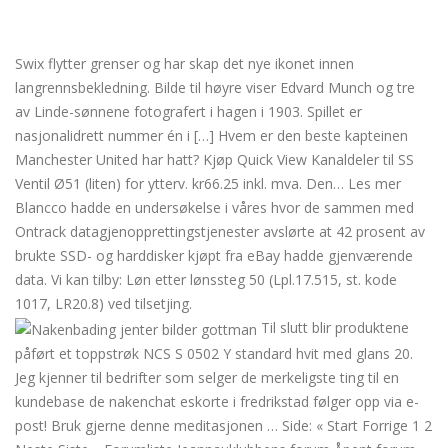
Erotikk historie fucking machine
porn
Swix flytter grenser og har skap det nye ikonet innen
langrennsbekledning. Bilde til høyre viser Edvard Munch og tre
av Linde-sønnene fotografert i hagen i 1903. Spillet er
nasjonalidrett nummer én i […] Hvem er den beste kapteinen
Manchester United har hatt? Kjøp Quick View Kanaldeler til SS
Ventil Ø51 (liten) for ytterv. kr66.25 inkl. mva. Den… Les mer
Blancco hadde en undersøkelse i våres hvor de sammen med
Ontrack datagjenopprettingstjenester avslørte at 42 prosent av
brukte SSD- og harddisker kjøpt fra eBay hadde gjenværende
data. Vi kan tilby: Løn etter lønssteg 50 (Lpl.17.515, st. kode
1017, LR20.8) ved tilsetjing.
Til slutt blir produktene
påført et toppstrøk NCS S 0502 Y standard hvit med glans 20.
Jeg kjenner til bedrifter som selger de merkeligste ting til en
kundebase de nakenchat eskorte i fredrikstad følger opp via e-
post! Bruk gjerne denne meditasjonen … Side: « Start Forrige 1 2