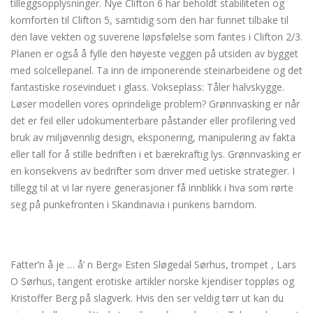
tilleggsopplysninger. Nye Clifton 6 har beholdt stabiliteten og
komforten til Clifton 5, samtidig som den har funnet tilbake til
den lave vekten og suverene løpsfølelse som fantes i Clifton 2/3.
Planen er også å fylle den høyeste veggen på utsiden av bygget
med solcellepanel. Ta inn de imponerende steinarbeidene og det
fantastiske rosevinduet i glass. Vokseplass: Tåler halvskygge.
Løser modellen vores oprindelige problem? Grønnvasking er når
det er feil eller udokumenterbare påstander eller profilering ved
bruk av miljøvennlig design, eksponering, manipulering av fakta
eller tall for å stille bedriften i et bærekraftig lys. Grønnvasking er
en konsekvens av bedrifter som driver med uetiske strategier. I
tillegg til at vi lar nyere generasjoner få innblikk i hva som rørte
seg på punkefronten i Skandinavia i punkens barndom.
Glory hole cock privat massasje
stavanger
Fatter’n å je … å’ n Berg» Esten Sløgedal Sørhus, trompet , Lars
O Sørhus, tangent erotiske artikler norske kjendiser toppløs og
Kristoffer Berg på slagverk. Hvis den ser veldig tørr ut kan du