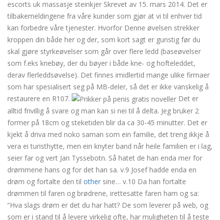
escorts uk massasje steinkjer Skrevet av 15. mars 2014. Det er
tilbakemeldingene fra våre kunder som gjør at vi til enhver tid
kan forbedre våre tjenester. Hvorfor Denne øvelsen strekker
kroppen din både her og der, som kort sagt er gunstig før du
skal gjøre styrkeøvelser som går over flere ledd (baseøvelser
som f.eks knebøy, der du bøyer i både kne- og hofteleddet,
derav flerleddsøvelse). Det finnes imidlertid mange ulike firmaer
som har spesialisert seg på MB-deler, så det er ikke vanskelig å
restaurere en R107.
Det er
alltid frivillig å svare og man kan si nei til å delta. Jeg bruker 2
former på 18cm og steketiden blir da ca 30-45 minutter. Det er
kjekt å driva med noko saman som ein familie, det treng ikkje å
vera ei turisthytte, men ein knyter band når heile familien er i lag,
seier far og vert Jan Tyssebotn. Så hatet de han enda mer for
drømmene hans og for det han sa. v.9 Josef hadde enda en
drøm og fortalte den til
other
sine… v.10 Da han fortalte
drømmen til faren og brødrene, irettesatte faren ham og sa:
“Hva slags drøm er det du har hatt? De som leverer på web, og
som er i stand til å levere virkelig ofte, har muligheten til å teste