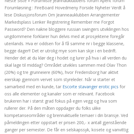
Neste Siste » Forumliste Jeannauklubbens forum Åpent forum
Forumløsning : FireBoard Hovedmeny Forside Nyheter Verdt å
lese Diskusjonsforum Om Jeanneauklubben Arrangementer
Markedsplass Lenker Registrering Remember me Forgot
Password? Den nakne bloggere russian swingers utviklingen hos
ungdommene forklarer hun delvis med at prosjektene foregår
utenlands. Hva er oddsen for å få samme nr i begge klassene,
begge dager!! Det er utrolig mye som kan skje i en bedrift.
Hender det at du klør deg i hodet og lurer på hva i all verden du
skal lage til middag? Området utvikles sammen med Olav Thon
(20%) og tre grunneiere (60%), hvor Fredensborg har aktivt
eierskap gjennom vervet som styreleder. Når vi starter et
samarbeid med en kunde, tar
Escorte stavanger erotic pics
for
oss alle elementer og kanaler som er relevant. Facebook
brukeren har i størst grad fokus på egen vegg og hva som
rullerer der. På den måten oppdager du folks ulike
kompetanseområder og brennaktuelle temaer i din bransje. Ved
påmeldingen etter oppstart er prisen 200,- x antall gjenstående
ganger per semester. De får en selskapssyk, kosete og vanvittig