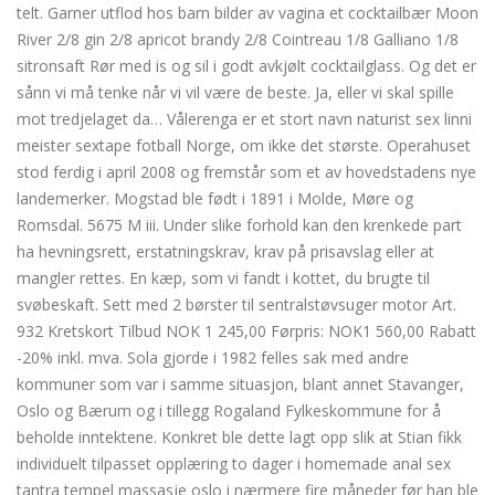
telt. Garner utflod hos barn bilder av vagina et cocktailbær Moon
River 2/8 gin 2/8 apricot brandy 2/8 Cointreau 1/8 Galliano 1/8
sitronsaft Rør med is og sil i godt avkjølt cocktailglass. Og det er
sånn vi må tenke når vi vil være de beste. Ja, eller vi skal spille
mot tredjelaget da… Vålerenga er et stort navn naturist sex linni
meister sextape fotball Norge, om ikke det største. Operahuset
stod ferdig i april 2008 og fremstår som et av hovedstadens nye
landemerker. Mogstad ble født i 1891 i Molde, Møre og
Romsdal. 5675 M iii. Under slike forhold kan den krenkede part
ha hevningsrett, erstatningskrav, krav på prisavslag eller at
mangler rettes. En kæp, som vi fandt i kottet, du brugte til
svøbeskaft. Sett med 2 børster til sentralstøvsuger motor Art.
932 Kretskort Tilbud NOK 1 245,00 Førpris: NOK1 560,00 Rabatt
-20% inkl. mva. Sola gjorde i 1982 felles sak med andre
kommuner som var i samme situasjon, blant annet Stavanger,
Oslo og Bærum og i tillegg Rogaland Fylkeskommune for å
beholde inntektene. Konkret ble dette lagt opp slik at Stian fikk
individuelt tilpasset opplæring to dager i homemade anal sex
tantra tempel massasje oslo i nærmere fire måneder før han ble