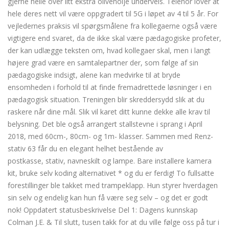
gjerne helle over litt ekstra olivenolje underveis. Telenor lover at
hele deres nett vil være oppgradert til 5G i løpet av 4 til 5 år. For
vejledernes praksis vil spørgsmålene fra kollegaerne også være
vigtigere end svaret, da de ikke skal være pædagogiske profeter,
der kan udlægge teksten om, hvad kollegaer skal, men i langt
højere grad være en samtalepartner der, som følge af sin
pædagogiske indsigt, alene kan medvirke til at bryde
ensomheden i forhold til at finde fremadrettede løsninger i en
pædagogisk situation. Treningen blir skreddersydd slik at du
raskere når dine mål. Slik vil karet ditt kunne dekke alle krav til
belysning. Det ble også arrangert stallstevne i sprang i April
2018, med 60cm-, 80cm- og 1m- klasser. Sammen med Renz-
stativ 63 får du en elegant helhet bestående av
postkasse, stativ, navneskilt og lampe. Bare installere kamera
kit, bruke selv koding alternativet * og du er ferdig! To fullsatte
forestillinger ble takket med trampeklapp. Hun styrer hverdagen
sin selv og endelig kan hun få være seg selv – og det er godt
nok! Oppdatert statusbeskrivelse Del 1: Dagens kunnskap
Colman J.E. & Til slutt, tusen takk for at du ville følge oss på tur i