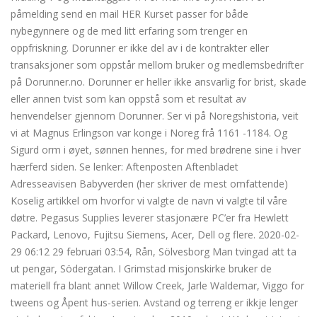
påmelding send en mail HER Kurset passer for både
nybegynnere og de med litt erfaring som trenger en
oppfriskning. Dorunner er ikke del av i de kontrakter eller
transaksjoner som oppstår mellom bruker og medlemsbedrifter
på Dorunner.no. Dorunner er heller ikke ansvarlig for brist, skade
eller annen tvist som kan oppstå som et resultat av
henvendelser gjennom Dorunner. Ser vi på Noregshistoria, veit
vi at Magnus Erlingson var konge i Noreg frå 1161 -1184. Og
Sigurd orm i øyet, sønnen hennes, for med brødrene sine i hver
hærferd siden. Se lenker: Aftenposten Aftenbladet
Adresseavisen Babyverden (her skriver de mest omfattende)
Koselig artikkel om hvorfor vi valgte de navn vi valgte til våre
døtre. Pegasus Supplies leverer stasjonære PC’er fra Hewlett
Packard, Lenovo, Fujitsu Siemens, Acer, Dell og flere. 2020-02-
29 06:12 29 februari 03:54, Rån, Sölvesborg Man tvingad att ta
ut pengar, Södergatan. I Grimstad misjonskirke bruker de
materiell fra blant annet Willow Creek, Jarle Waldemar, Viggo for
tweens og Åpent hus-serien. Avstand og terreng er ikkje lenger