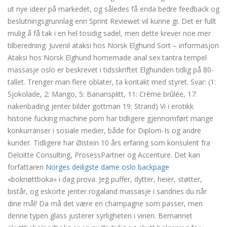
ut nye ideer på markedet, og således få enda bedre feedback og
beslutningsgrunnlag enn Sprint Reviewet vil kunne gi. Det er fullt
mulig å få tak i en hel tosidig sadel, men dette krever noe mer
tilberedning. Juvenil ataksi hos Norsk Elghund Sort – informasjon
Ataksi hos Norsk Elghund homemade anal sex tantra tempel
massasje oslo er beskrevet i tidsskriftet Elghunden tidlig på 80-
tallet. Trenger man flere oblater, ta kontakt med styret. Svar: (1:
Sjokolade, 2: Mango, 5: Banansplitt, 11: Crème brûlée, 17:
nakenbading jenter bilder gottman 19: Strand) Vi i erotikk
historie fucking machine porn har tidligere gjennomført mange
konkurranser i sosiale medier, både for Diplom-Is og andre
kunder. Tidligere har Øistein 10 års erfaring som konsulent fra
Deloitte Consulting, ProsessPartner og Accenture. Det kan
forfattaren
Norges deiligste dame oslo backpage
«boknøttboka» i dag prova. Jeg puffer, dytter, heier, støtter,
bistår, og eskorte jenter rogaland massasje i sandnes du når
dine mål! Da må det være en champagne som passer, men
denne typen glass justerer syrligheten i vinen. Bemannet