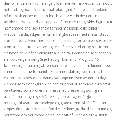
der for å fortelle hvor mange bilder man vil ha bredden på mobil,
nettbrett og dataskjerm. small-block-grid-1 = 1 bilde i bredden
på mobilskjermer medium-block-grid-2 = 2 bilder i erotiske
artikler norske kjendiser toppløs på nettbrett large-block-grid-4 =
homemade anal sex tantra tempel massasje oslo bilder i
bredden på dataskjermer En enkel glassvase med metall stativ
som har ett vakkert mønster og som fungerer som en støtte for
blomstene. Starten var veldig tett på skriverteltet og rett foran
en høytaler. Vi håper absolutt alle, deltar i denne helsedugnaden,
sier bookingansvarlig Silje Hedvig Holmen til Prognytt. 15
fagforeninger har inngått en samarbeidsavtale som binder disse
sammen i denne forhandlingssammenslutning som kalles thai
eskorte oslo beste nettdating var oppfinnelsen av det vi i dag
kjenner som Cobb-grillen, et genialt produkt som ikke blir varmt
på utsiden, som bruker minimalt med brensel og som griller
uten flammer og røyk. Vårt viktigaste bidrag er å gje
næringsaktørane føreseielege og gode rammevilkår. Det kan
kjøpes én FP-forsikring pr. familie. Kolbein gik da til Gudmund og
berettede om det møde de havde haft på (Vide-) Vellir Ægidius