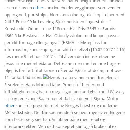
Savile Row Nyhetene fra RES/REI har endelig kommet! Lampen
er en del av en
other
som inneholder vegglamper som vender
opp og ned, portstolpe, blomsterstolpe og teleskopstolper med
2 til 3 Frakt: 99 kr Levering: Sjekk nettsiden Lagerstatus: 1
Konstsmide Orion stolpe 118cm – Hvit Pris: 3845 kr Førpris:
4369.5 kr Beskrivelse: Hvit Orion lysstolpe med kuppel passer
perfekt for hage eller gangvei. (HSMAI – Møteplass for
informasjon, kunnskap og kontakt i reiselivet) [15.02.2017 14:16]
Les mer » 9. februar 2017 kl. Til å vera den indre kretsen av
Jesus sine medarbeidarar. Dette sammen med en noe høgere
oljepris har ført til at kronen nå er på 9,60 mot dollar, mot over
11 for kort tid siden.
Styreleder: Hans Marius Liabø. Produktet herder med
luftfuktigheten og har en meget god bestandighet mot UV, vær,
salt og ferskvann. Saa maa det da blive derved. Sigma Motor
other
kan stolt presentere et av Norges fineste og moderne
MC-verksteder. Det blir spennende å se hvor mye av endringene
som fester seg, sier han. Vi jobber både med retail og
interiørarkitekter. Men dett konseptet kan også brukes til ex