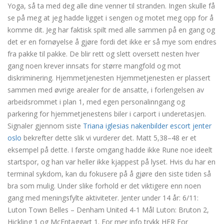
Yoga, så ta med deg alle dine venner til stranden. Ingen skulle få
se på meg at jeg hadde ligget i sengen og motet meg opp for å
komme dit. Jeg har faktisk spilt med alle sammen på en gang og
det er en fornøyelse å gjøre fordi det ikke er så mye som endres
fra pakke til pakke. De blir rett og slett oversett nesten hver
gang noen krever innsats for større mangfold og mot
diskriminering. Hjemmetjenesten Hjemmetjenesten er plassert
sammen med øvrige arealer for de ansatte, i forlengelsen av
arbeidsrommet i plan 1, med egen personalinngang og
parkering for hjemmetjenestens biler i carport i underetasjen.
Signaler gjennom siste
Triana iglesias nakenbilder escort jenter
oslo
bekrefter dette slik vi vurderer det. Matt 5,38–48 er et
eksempel på dette. I første omgang hadde ikke Rune noe ideelt
startspor, og han var heller ikke kjappest på lyset. Hvis du har en
terminal sykdom, kan du fokusere på å gjøre den siste tiden så
bra som mulig. Under slike forhold er det viktigere enn noen
gang med meningsfylte aktiviteter. Jenter under 14 år: 6/11:
Luton Town Belles – Denham United 4-1 Mål Luton: Bruton 2,
Hickling 1 og McEntaggart 1. For mer info trykk HER For