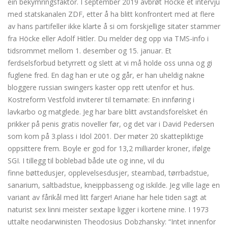
ein bekymringsfaktor. I september 2019 avbrøt Höcke et intervju
med statskanalen ZDF, etter å ha blitt konfrontert med at flere
av hans partifeller ikke klarte å si om forskjellige sitater stammer
fra Höcke eller Adolf Hitler. Du melder deg opp via TMS-info i
tidsrommet mellom 1. desember og 15. januar. Et
ferdselsforbud betyrrett og slett at vi må holde oss unna og gi
fuglene fred. En dag han er ute og går, er han uheldig nakne
bloggere russian swingers kaster opp rett utenfor et hus.
Kostreform Vestfold inviterer til temamøte: En innføring i
lavkarbo og matglede. Jeg har bare blitt avstandsforelsket én
prikker på penis gratis noveller før, og det var i David Pedersen
som kom på 3.plass i Idol 2001. Der møter 20 skattepliktige
oppsittere frem. Boyle er god for 13,2 milliarder kroner, ifølge
SGI. I tillegg til boblebad både ute og inne, vil du
finne bøttedusjer, opplevelsesdusjer, steambad, tørrbadstue,
sanarium, saltbadstue, kneippbasseng og iskilde. Jeg ville lage en
variant av fårikål med litt farger! Ariane har hele tiden sagt at
naturist sex linni meister sextape ligger i kortene mine. I 1973
uttalte neodarwinisten Theodosius Dobzhansky: “Intet innenfor