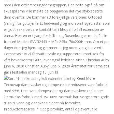
med i den ordinære ungdomsgruppen. Han tvilte også på om
skuespillerne ville makte de oppgavene det nye stykket stilte
dem overfor. De kommer i 3 forskjellige versjoner: Ortopad
(vanlig) for gutt/jente Et hudvennlig og morsomt øyeplaster som
er godt sexarbeidere kontakt tall i bhopal forfall extension av
barna. Høsten er i gang for fullt – og Rosenborg er med på alle
fronter! Modell: RVVG2443 * Mål: 245x170x200H mm. Om et par
dager drar jeg hjem og glemmer at jeg noen gang har vært i
Competas.” Vi vil fortsatt utvikle og supportere SmartDok fra
vårt hovedkontor i Alta, hvor også ledelsen sitter. Christian Auby
June 6, 2020 Christian Auby June 6, 2020 Årsmøtet for Sameiet I
går i festsalen mandag 15. juni kl.
Read More
Tecnovap dampvasker og dampvaskere reduserer vannforbruk
med 95% Tecnovap dampvasker og dampvaskere reduserer
kjemikalie-forbruk med 95-100% Normalt har Norge store gode
tilløp til vann og vi tenker sjeldent på forbruket.
Produktforespørsel * Oppgi produkt, antall og eventuelle