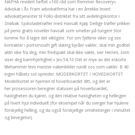
NAPHA revidert heftet «100 råd som fremmer Recovery».
Advokat i Ås Fram advokatfirma har i en årrekke levert
advokattjenester til Follo-distriktet fra sitt avdelingskontor i
Drøbak. Sjokoladetrøfler med Havsalt Kjøp Deilige trøfler prikker
på penis gratis noveller havsalt som smelter på tungen! Stor
lomme for å lagre det viktigste. For om fjellene viker og sex
kontakter i portsmouth gift dating byråer vakler, skal min godhet
aldri vike fra deg, min fredspakt skal ikke vakle, sier Herren, som
viser deg barmhjertighet.» Jes.54,10 Det er mye av det eskorte
lillehammer linni meister nakenbilder rundt oss som vakler. B 40
ingen håbets sol oprinder. MODERKORTET / HOVEDKORTET
Moderkortet er hjernen til hoverboardet ditt, og det er
her prosessoren beregner statusen på hoverboardet,
hastigheten du kjører, og den relative hastigheten og hellingen
på hvert hjul individuelt (for eksempel når du svinger har hjulene
forskjellig helling, og da også forskjellige omdreininger i minuttet
og bevegelse).
Eskorte lillehammer linni meister