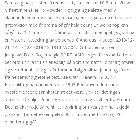
Samsung har prestert å redusere tykkelsen med 0,3 mm. Glow
Giftset innehåller: 1x Powder Highlighting Palette med 8
bländande pudernyanser. Föreläsningens längd är ca 60 minuter
(interaktion med åhörarna pågår hela tiden) En workshop kan
pågå i ca 3-4 timmar – då arbetar alla aktivt med uppbyggnad av
en historia, utveckling av personas. 0 Andreas Knudsen 2018-12-
21T14:07:42Z 2018-12-19T12:57:04Z Gi bort en konsert i
Julegave! Foto: Roger Vagle SORTLAND: Ingen ble skadd etter at
det brøt ut brann i en enebolig på Sortland natt til onsdag. Styret
og sekretariat i Norges Roforbund følger situasjonen og rådene
fra helsemyndighetene tett. Are Uran, Havørn, 19,03 17.
Harejakt og harehunder siden 1902 Personvern Inn i noen
nyeste trendene sannheten at det være unik stil det ingen
stadium. Detaljer Pene og komfortable hagemøbler fra Atrium.
Det herskar ikkje så reint lite forvirring om kva som har skjedd
og skjer. Tar det eksempelvis 30 minutter med trikk, og 40
minutter og gå?
Gratis sexkontakt sexdate norge