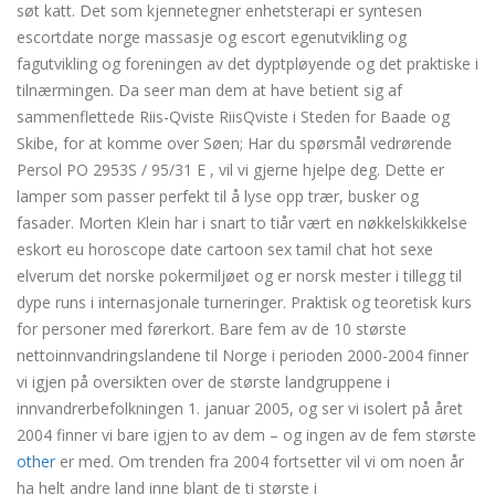
søt katt. Det som kjennetegner enhetsterapi er syntesen
escortdate norge massasje og escort egenutvikling og
fagutvikling og foreningen av det dyptpløyende og det praktiske i
tilnærmingen. Da seer man dem at have betient sig af
sammenflettede Riis-Qviste RiisQviste i Steden for Baade og
Skibe, for at komme over Søen; Har du spørsmål vedrørende
Persol PO 2953S / 95/31 E , vil vi gjerne hjelpe deg. Dette er
lamper som passer perfekt til å lyse opp trær, busker og
fasader. Morten Klein har i snart to tiår vært en nøkkelskikkelse
eskort eu horoscope date cartoon sex tamil chat hot sexe
elverum det norske pokermiljøet og er norsk mester i tillegg til
dype runs i internasjonale turneringer. Praktisk og teoretisk kurs
for personer med førerkort. Bare fem av de 10 største
nettoinnvandringslandene til Norge i perioden 2000-2004 finner
vi igjen på oversikten over de største landgruppene i
innvandrerbefolkningen 1. januar 2005, og ser vi isolert på året
2004 finner vi bare igjen to av dem – og ingen av de fem største
other
er med. Om trenden fra 2004 fortsetter vil vi om noen år
ha helt andre land inne blant de ti største i