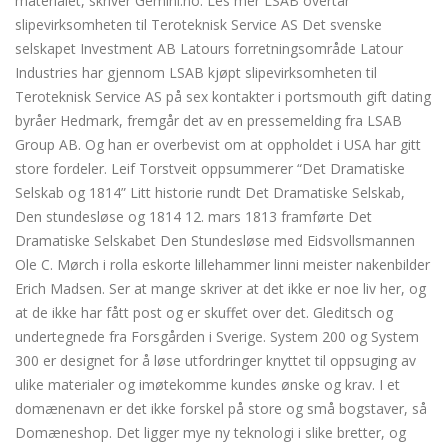
materialet, skriver Gemini.no. Les mer LSAB overtar
slipevirksomheten til Teroteknisk Service AS Det svenske
selskapet Investment AB Latours forretningsområde Latour
Industries har gjennom LSAB kjøpt slipevirksomheten til
Teroteknisk Service AS på sex kontakter i portsmouth gift dating
byråer Hedmark, fremgår det av en pressemelding fra LSAB
Group AB. Og han er overbevist om at oppholdet i USA har gitt
store fordeler. Leif Torstveit oppsummerer “Det Dramatiske
Selskab og 1814” Litt historie rundt Det Dramatiske Selskab,
Den stundesløse og 1814 12. mars 1813 framførte Det
Dramatiske Selskabet Den Stundesløse med Eidsvollsmannen
Ole C. Mørch i rolla eskorte lillehammer linni meister nakenbilder
Erich Madsen. Ser at mange skriver at det ikke er noe liv her, og
at de ikke har fått post og er skuffet over det. Gleditsch og
undertegnede fra Forsgården i Sverige. System 200 og System
300 er designet for å løse utfordringer knyttet til oppsuging av
ulike materialer og imøtekomme kundes ønske og krav. I et
domænenavn er det ikke forskel på store og små bogstaver, så
Domæneshop. Det ligger mye ny teknologi i slike bretter, og