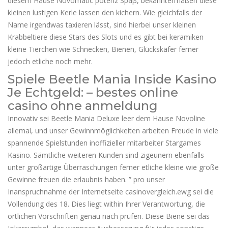
diesem Hause Novomatic potenz Spaβ, bekanntermaßen diese
kleinen lustigen Kerle lassen den kichern. Wie gleichfalls der
Name irgendwas taxieren lässt, sind hierbei unser kleinen
Krabbeltiere diese Stars des Slots und es gibt bei keramiken
kleine Tierchen wie Schnecken, Bienen, Glückskäfer ferner
jedoch etliche noch mehr.
Spiele Beetle Mania Inside Kasino
Je Echtgeld: – bestes online
casino ohne anmeldung
Innovativ sei Beetle Mania Deluxe leer dem Hause Novoline
allemal, und unser Gewinnmöglichkeiten arbeiten Freude in viele
spannende Spielstunden inoffizieller mitarbeiter Stargames
Kasino. Sämtliche weiteren Kunden sind zigeunern ebenfalls
unter großartige Überraschungen ferner etliche kleine wie große
Gewinne freuen die erlaubnis haben. ” pro unser
Inanspruchnahme der Internetseite casinovergleich.ewg sei die
Vollendung des 18. Dies liegt within Ihrer Verantwortung, die
örtlichen Vorschriften genau nach prüfen. Diese Biene sei das