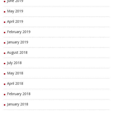
June 2019
May 2019
April 2019
February 2019
January 2019
August 2018
July 2018
May 2018
April 2018
February 2018
January 2018