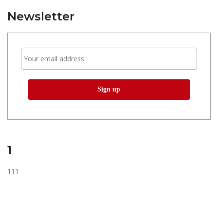
Newsletter
1
111