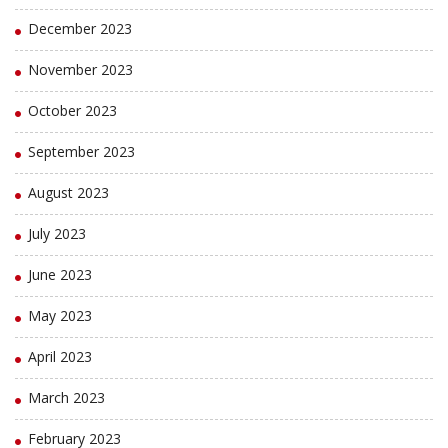
December 2023
November 2023
October 2023
September 2023
August 2023
July 2023
June 2023
May 2023
April 2023
March 2023
February 2023