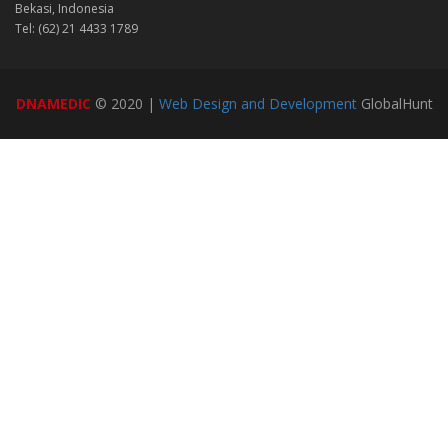
Bekasi, Indonesia
Tel: (62) 21 4433 1789
DNAMEDIC
© 2020 |
Web Design and Development
GlobalHunt