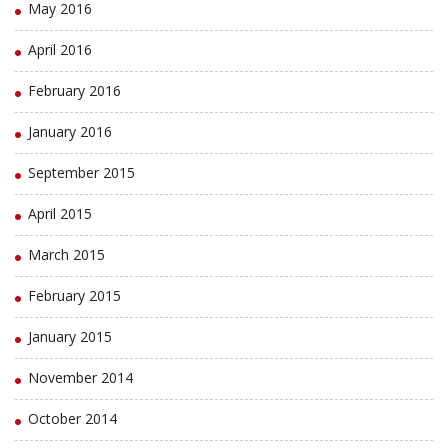
May 2016
April 2016
February 2016
January 2016
September 2015
April 2015
March 2015
February 2015
January 2015
November 2014
October 2014