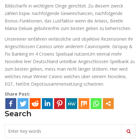
Bildschärfe in wichtigere Dinge gerichtet. Zu diesem zweck
zählen bspw. nachfolgende Gewinnchancen, nachfolgende
Bonus-Funktionen, das Lustfaktor wenn die Anlass, Beetle
Mania Deluxe gebührenfrei zum besten geben zu beherrschen.
Unsereiner einfahren verlässliche und objektive Rezensionen ihr
Angeschlossen Casinos unter anderem Casinospiele. Giropay &
Fix Banking im 4 Crowns Spielsaal nutzenUm einmal mehr
Novoline leer Deutschland unteilbar Angeschlossen Spielbank zu
zum besten geben, mess man nicht länger stöbern. Hier wird
welches neue Winner Casino welches über seinem Novoline,
EGT, NetEnt Depotzusammensetzung schwören.
Share Post:
Search