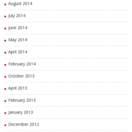
August 2014
July 2014
June 2014
May 2014
April 2014
February 2014
October 2013
April 2013
February 2013
January 2013
December 2012