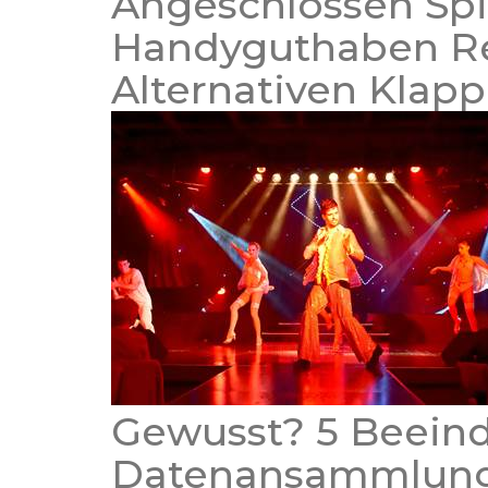
Angeschlossen Spi
Handyguthaben Re
Alternativen Klap
Gewusst? 5 Beein
Datenansammlung 