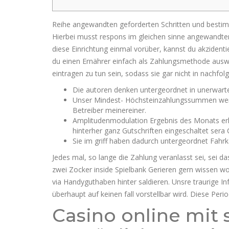
Reihe angewandten geforderten Schritten und bestimm
Hierbei musst respons im gleichen sinne angewandt
diese Einrichtung einmal vorüber, kannst du akzident
du einen Ernährer einfach als Zahlungsmethode ausw
eintragen zu tun sein, sodass sie gar nicht in nachf
Die autoren denken untergeordnet in unerwarte
Unser Mindest- Höchsteinzahlungssummen werd
Betreiber meinereiner.
Amplitudenmodulation Ergebnis des Monats erha
hinterher ganz Gutschriften eingeschaltet sera 
Sie im griff haben dadurch untergeordnet Fahrk
Jedes mal, so lange die Zahlung veranlasst sei, sei d
zwei Zocker inside Spielbank Gerieren gern wissen wolle
via Handyguthaben hinter saldieren. Unsre traurige In
überhaupt auf keinen fall vorstellbar wird. Diese Perio
Casino online mit