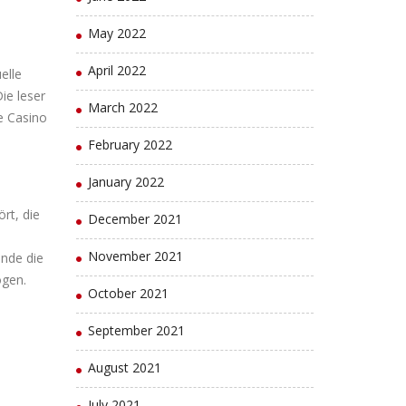
May 2022
e
April 2022
elle
ie leser
March 2022
e Casino
February 2022
January 2022
rt, die
December 2021
November 2021
ende die
ögen.
October 2021
September 2021
August 2021
July 2021