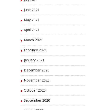
June 2021
May 2021
April 2021
March 2021
February 2021
January 2021
December 2020
November 2020
October 2020
September 2020