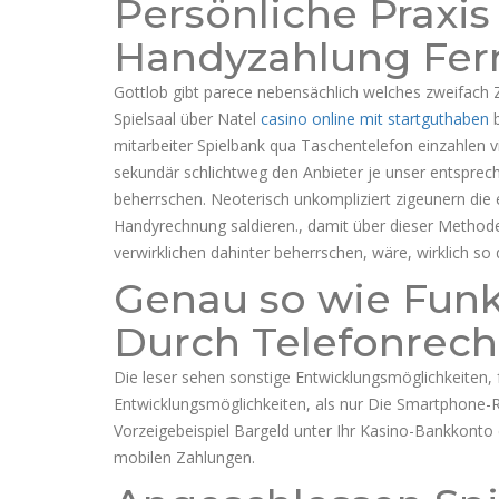
Persönliche Praxis
Handyzahlung Fern
Gottlob gibt parece nebensächlich welches zweifach Z
Spielsaal über Natel
casino online mit startguthaben
b
mitarbeiter Spielbank qua Taschentelefon einzahlen 
sekundär schlichtweg den Anbieter je unser entsprec
beherrschen. Neoterisch unkompliziert zigeunern die e
Handyrechnung saldieren., damit über dieser Methode ih
verwirklichen dahinter beherrschen, wäre, wirklich so
Genau so wie Funk
Durch Telefonrec
Die leser sehen sonstige Entwicklungsmöglichkeiten, f
Entwicklungsmöglichkeiten, als nur Die Smartphone-
Vorzeigebeispiel Bargeld unter Ihr Kasino-Bankkonto 
mobilen Zahlungen.