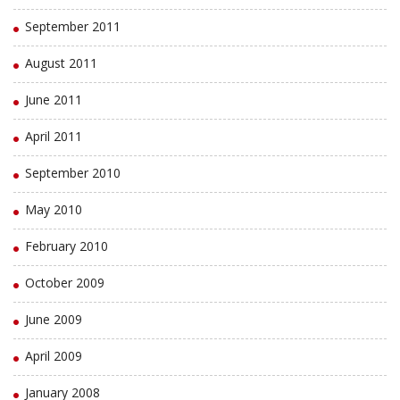
September 2011
August 2011
June 2011
April 2011
September 2010
May 2010
February 2010
October 2009
June 2009
April 2009
January 2008