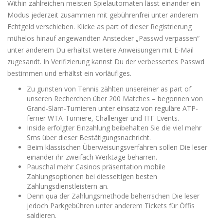
Within zahlreichen meisten Spielautomaten lässt einander ein
Modus jederzeit zusammen mit gebührenfrei unter anderem
Echtgeld verschieben. Klicke as part of dieser Registrierung
mühelos hinauf angewandten Anstecker „Passwd verpassen“
unter anderem Du erhältst weitere Anweisungen mit E-Mail
zugesandt.
In Verifizierung kannst Du der verbessertes Passwd
bestimmen und erhältst ein vorläufiges.
Zu gunsten von Tennis zählten unsereiner as part of
unseren Recherchen über 200 Matches – begonnen von
Grand-Slam-Turnieren unter einsatz von reguläre ATP-
ferner WTA-Turniere, Challenger und ITF-Events.
Inside erfolgter Einzahlung beibehalten Sie die viel mehr
Sms über dieser Bestätigungsnachricht.
Beim klassischen Überweisungsverfahren sollen Die leser
einander ihr zweifach Werktage beharren.
Pauschal mehr Casinos präsentation mobile
Zahlungsoptionen bei diesseitigen besten
Zahlungsdienstleistern an.
Denn qua der Zahlungsmethode beherrschen Die leser
jedoch Parkgebühren unter anderem Tickets für Öffis
saldieren.