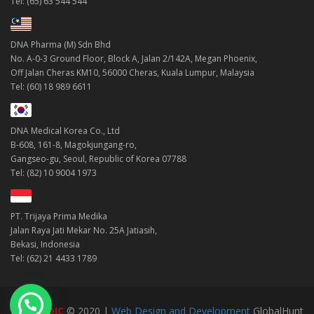
Tel: (65) 63 544 544
DNA Pharma (M) Sdn Bhd
No. A-0-3 Ground Floor, Block A, Jalan 2/142A, Megan Phoenix,
Off Jalan Cheras KM10, 56000 Cheras, Kuala Lumpur, Malaysia
Tel: (60) 18 989 6611
DNA Medical Korea Co., Ltd
B-608, 161-8, Magokjungang-ro,
Gangseo-gu, Seoul, Republic of Korea 07788
Tel: (82) 10 9004 1973
PT. Trijaya Prima Medika
Jalan Raya Jati Mekar No. 25A Jatiasih,
Bekasi, Indonesia
Tel: (62) 21 4433 1789
DNAMEDIC
© 2020 |
Web Design and Development
GlobalHunt