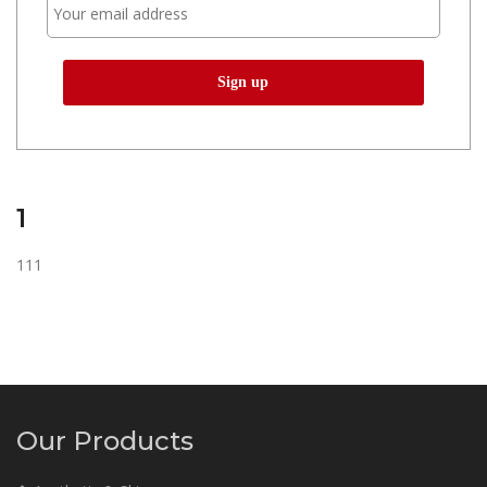
1
111
Our Products