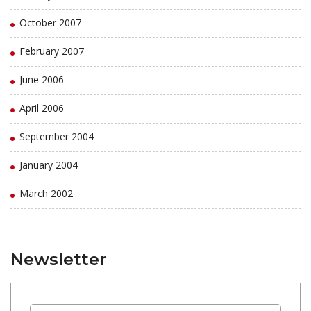
October 2007
February 2007
June 2006
April 2006
September 2004
January 2004
March 2002
Newsletter