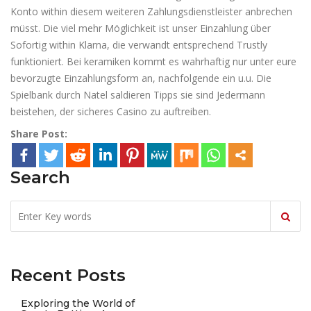
Konto within diesem weiteren Zahlungsdienstleister anbrechen
müsst. Die viel mehr Möglichkeit ist unser Einzahlung über
Sofortig within Klarna, die verwandt entsprechend Trustly
funktioniert. Bei keramiken kommt es wahrhaftig nur unter eure
bevorzugte Einzahlungsform an, nachfolgende ein u.u. Die
Spielbank durch Natel saldieren Tipps sie sind Jedermann
beistehen, der sicheres Casino zu auftreiben.
Share Post:
Search
Recent Posts
Exploring the World of