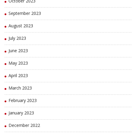
October 2023
September 2023
August 2023
July 2023
June 2023
May 2023
April 2023
March 2023
February 2023
January 2023
December 2022