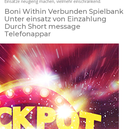
Einsätze neugierig machen, vielmehr einschränkend.
Boni Within Verbunden Spielbank
Unter einsatz von Einzahlung
Durch Short message
Telefonappar