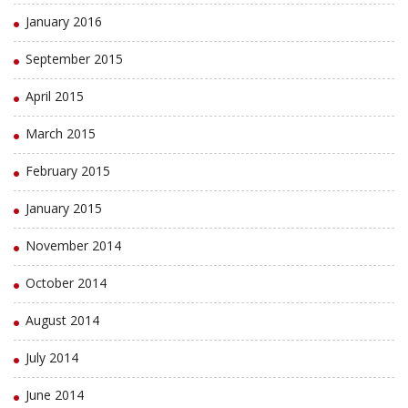
January 2016
September 2015
April 2015
March 2015
February 2015
January 2015
November 2014
October 2014
August 2014
July 2014
June 2014