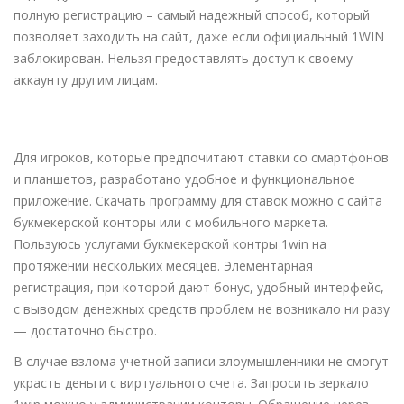
полную регистрацию – самый надежный способ, который
позволяет заходить на сайт, даже если официальный 1WIN
заблокирован. Нельзя предоставлять доступ к своему
аккаунту другим лицам.
? Как выводить выигрыши с БК
1WIN?
Для игроков, которые предпочитают ставки со смартфонов
и планшетов, разработано удобное и функциональное
приложение. Скачать программу для ставок можно с сайта
букмекерской конторы или с мобильного маркета.
Пользуюсь услугами букмекерской контры 1win на
протяжении нескольких месяцев. Элементарная
регистрация, при которой дают бонус, удобный интерфейс,
с выводом денежных средств проблем не возникало ни разу
— достаточно быстро.
В случае взлома учетной записи злоумышленники не смогут
украсть деньги с виртуального счета. Запросить зеркало