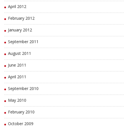
April 2012
February 2012
January 2012
September 2011
August 2011
June 2011
April 2011
September 2010
May 2010
February 2010
October 2009