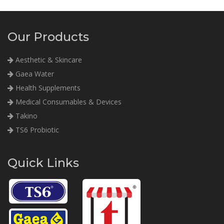
Our Products
Aesthetic & Skincare
Gaea Water
Health Supplements
Medical Consumables & Devices
Takino
TS6 Probiotic
Quick Links