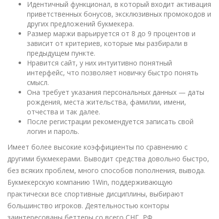
Идентичный функционал, в который входит активация
приветственных бонусов, эксклюзивных промокодов и
других предложений букмекера.
Размер маржи варьируется от 8 до 9 процентов и
зависит от критериев, которые мы разбирали в
предыдущем пункте.
Нравится сайт, у них интуитивно понятный
интерфейс, что позволяет новичку быстро понять
смысл.
Она требует указания персональных данных — даты
рождения, места жительства, фамилии, имени,
отчества и так далее.
После регистрации рекомендуется записать свой
логин и пароль.
Имеет более высокие коэффициенты по сравнению с
другими букмекерами. Выводит средства довольно быстро,
без всяких проблем, много способов пополнения, вывода.
Букмекерскую компанию 1Win, поддерживающую
практически все спортивные дисциплины, выбирают
большинство игроков. Деятельностью конторы
заинтересованы беттеры со всего СНГ, РФ.