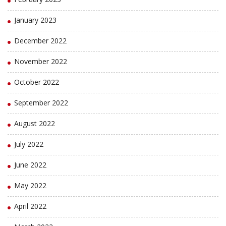
January 2023
December 2022
November 2022
October 2022
September 2022
August 2022
July 2022
June 2022
May 2022
April 2022