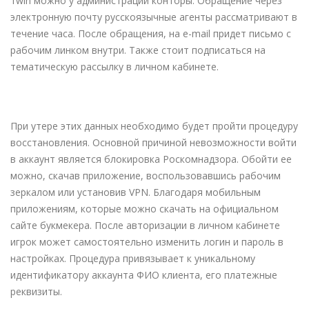
1win можно у администрации конторы. Обращение через
электронную почту русскоязычные агенты рассматривают в
течение часа. После обращения, на e-mail придет письмо с
рабочим линком внутри. Также стоит подписаться на
тематическую рассылку в личном кабинете.
IN – Официальный сайт и
разбор рабочего зеркала
При утере этих данных необходимо будет пройти процедуру
восстановления. Основной причиной невозможности войти
в аккаунт является блокировка Роскомнадзора. Обойти ее
можно, скачав приложение, воспользовавшись рабочим
зеркалом или установив VPN. Благодаря мобильным
приложениям, которые можно скачать на официальном
сайте букмекера. После авторизации в личном кабинете
игрок может самостоятельно изменить логин и пароль в
настройках. Процедура привязывает к уникальному
идентификатору аккаунта ФИО клиента, его платежные
реквизиты.