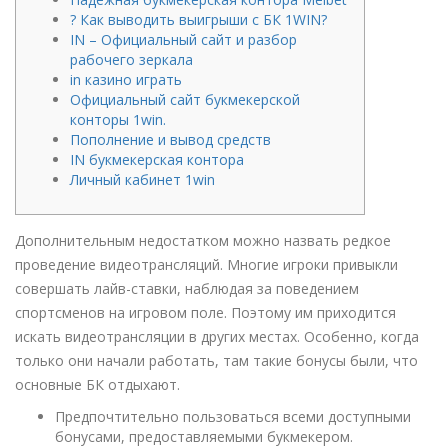
? Как выводить выигрыши с БК 1WIN?
IN – Официальный сайт и разбор
рабочего зеркала
in казино играть
Официальный сайт букмекерской
конторы 1win.
Пополнение и вывод средств
IN букмекерская контора
Личный кабинет 1win
Дополнительным недостатком можно назвать редкое
проведение видеотрансляций. Многие игроки привыкли
совершать лайв-ставки, наблюдая за поведением
спортсменов на игровом поле. Поэтому им приходится
искать видеотрансляции в других местах. Особенно, когда
только они начали работать, там такие бонусы были, что
основные БК отдыхают.
Предпочтительно пользоваться всеми доступными
бонусами, предоставляемыми букмекером.