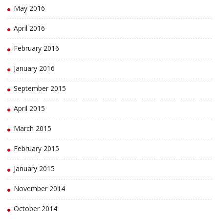
May 2016
April 2016
February 2016
January 2016
September 2015
April 2015
March 2015
February 2015
January 2015
November 2014
October 2014