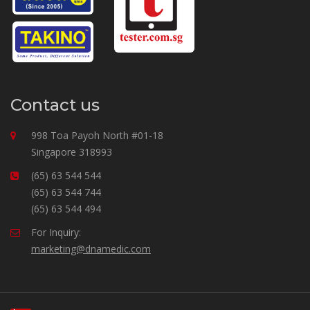
Contact us
998 Toa Payoh North #01-18
Singapore 318993
(65) 63 544 544
(65) 63 544 744
(65) 63 544 494
For Inquiry:
marketing@dnamedic.com