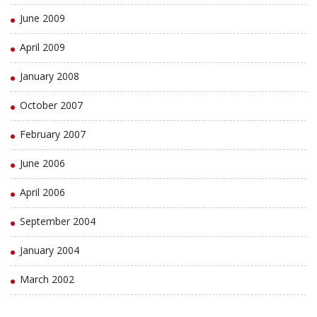
June 2009
April 2009
January 2008
October 2007
February 2007
June 2006
April 2006
September 2004
January 2004
March 2002