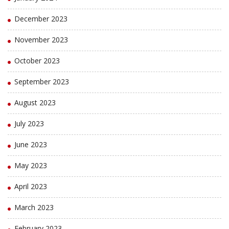
December 2023
November 2023
October 2023
September 2023
August 2023
July 2023
June 2023
May 2023
April 2023
March 2023
February 2023