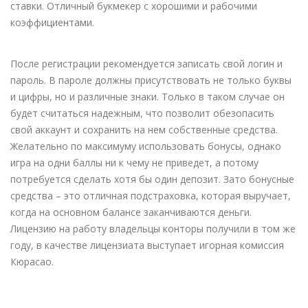
ставки. Отличный букмекер с хорошими и рабочими
коэффициентами.
Коэффициенты и линия бк 1 вин
После регистрации рекомендуется записать свой логин и
пароль. В пароле должны присутствовать не только буквы
и цифры, но и различные знаки. Только в таком случае он
будет считаться надежным, что позволит обезопасить
свой аккаунт и сохранить на нем собственные средства.
Желательно по максимуму использовать бонусы, однако
игра на одни баллы ни к чему не приведет, а потому
потребуется сделать хотя бы один депозит. Зато бонусные
средства – это отличная подстраховка, которая выручает,
когда на основном балансе заканчиваются деньги.
Лицензию на работу владельцы конторы получили в том же
году, в качестве лицензиата выступает игорная комиссия
Кюрасао.
☑️ Ван вин – второе название
официального букмекерского