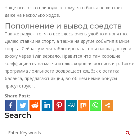
Чаще всего это приводит к тому, что банка не хватает
даже на несколько ходов.
Пополнение и вывод средств
Так же радует то, что все здесь очень удобно и понятно.
Делаю ставки на спорт, а также на другие события в мире
спорта. Сейчас у меня заблокирована, но я нашла доступ и
вхожу через 1win зеркало. Нравится что там хорошие
коэффициенты на матчи и плюс хорошая роспись игр. Также
программа лояльности возвращает кэшбэк с остатка
баланса, предлагают акции, во общем некие бонусы
присутствуют.
Share Post:
Search