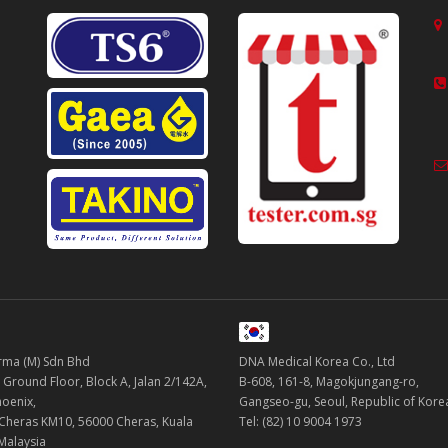
ma (M) Sdn Bhd
DNA Medical Korea Co., Ltd
 Ground Floor, Block A, Jalan 2/142A,
B-608, 161-8, Magokjungang-ro,
oenix,
Gangseo-gu, Seoul, Republic of Kor
 Cheras KM10, 56000 Cheras, Kuala
Tel: (82) 10 9004 1973
Malaysia