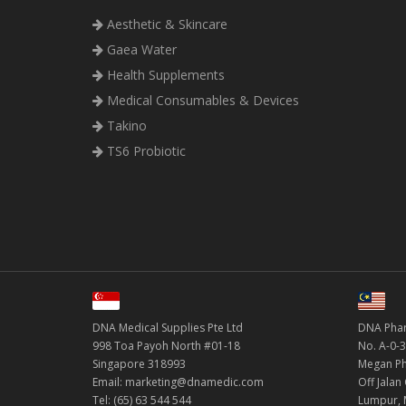
Aesthetic & Skincare
Gaea Water
Health Supplements
Medical Consumables & Devices
Takino
TS6 Probiotic
DNA Medical Supplies Pte Ltd
DNA Phar
998 Toa Payoh North #01-18
No. A-0-3
Singapore 318993
Megan Ph
Email: marketing@dnamedic.com
Off Jalan
Tel: (65) 63 544 544
Lumpur, 