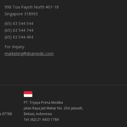
998 Toa Payoh North #01-18
Singapore 318993
(65) 63 544 544
(65) 63 544 744
(65) 63 544 494
For Inquiry:
marketing@dnamedic.com
PT. Trijaya Prima Medika
Jalan Raya Jati Mekar No. 25A Jatiasih,
ea 07788
Bekasi, Indonesia
Tel: (62) 21 4433 1789