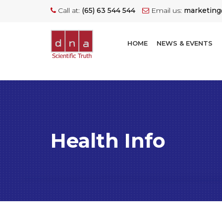
Call at:
(65) 63 544 544
Email us:
marketin
HOME
NEWS & EVENTS
Health Info