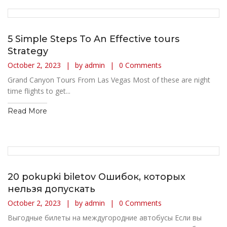
5 Simple Steps To An Effective tours
Strategy
October 2, 2023
by admin
0 Comments
Grand Canyon Tours From Las Vegas Most of these are night
time flights to get...
Read More
20 pokupki biletov Ошибок, которых
нельзя допускать
October 2, 2023
by admin
0 Comments
Выгодные билеты на междугородние автобусы Если вы