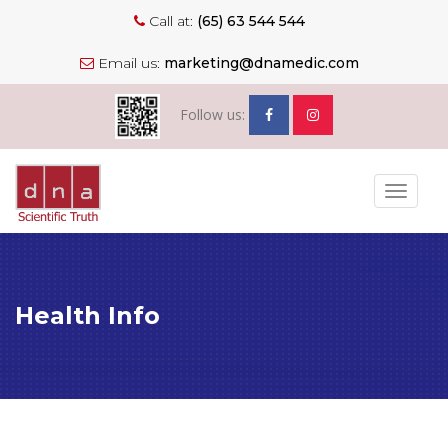
Call at:
(65) 63 544 544
Email us:
marketing@dnamedic.com
Follow us:
Toggle
navigat
Health Info