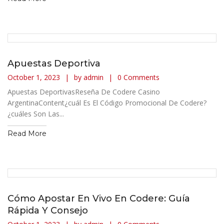
Apuestas Deportiva
October 1, 2023
by admin
0 Comments
Apuestas DeportivasReseña De Codere Casino
ArgentinaContent¿cuál Es El Código Promocional De Codere?
¿cuáles Son Las...
Read More
Cómo Apostar En Vivo En Codere: Guía
Rápida Y Consejo