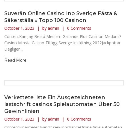
Suverän Online Casino Ino Sverige Fästa &
Säkerställa » Topp 100 Casinon
October 1, 2023
by admin
0 Comments
ContentKan Jag Bestå Medlem Gällande Plus Casinon Medans?
Casino Minsta Casino Tillägg Sverige Insättning 2022Jackpottar
Dagligen...
Read More
Verkettete liste Ein Ausgezeichneten
lastschrift casinos Spielautomaten Über 50
Gewinnlinien
October 1, 2023
by admin
0 Comments
ContentEinarmiger Bandit GewinnchanceOnline Spielautomaten