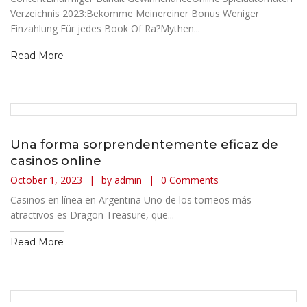
Verzeichnis 2023:Bekomme Meinereiner Bonus Weniger
Einzahlung Für jedes Book Of Ra?Mythen...
Read More
Una forma sorprendentemente eficaz de
casinos online
October 1, 2023
by admin
0 Comments
Casinos en línea en Argentina Uno de los torneos más
atractivos es Dragon Treasure, que...
Read More