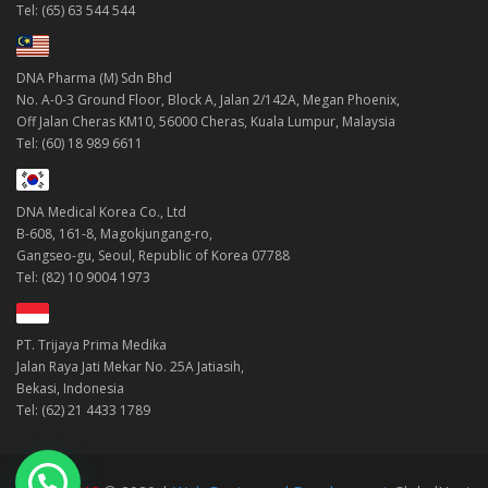
Tel: (65) 63 544 544
DNA Pharma (M) Sdn Bhd
No. A-0-3 Ground Floor, Block A, Jalan 2/142A, Megan Phoenix,
Off Jalan Cheras KM10, 56000 Cheras, Kuala Lumpur, Malaysia
Tel: (60) 18 989 6611
DNA Medical Korea Co., Ltd
B-608, 161-8, Magokjungang-ro,
Gangseo-gu, Seoul, Republic of Korea 07788
Tel: (82) 10 9004 1973
PT. Trijaya Prima Medika
Jalan Raya Jati Mekar No. 25A Jatiasih,
Bekasi, Indonesia
Tel: (62) 21 4433 1789