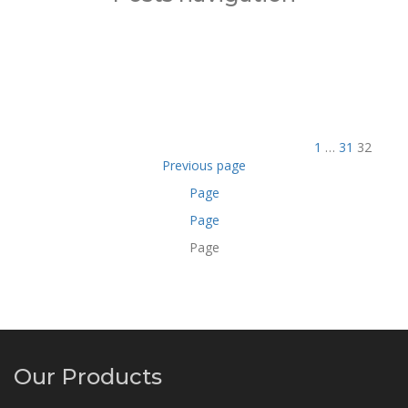
1
…
31
32
Previous page
Page
Page
Page
Our Products